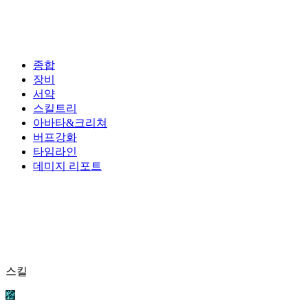
종합
장비
서약
스킬트리
아바타&크리쳐
버프강화
타임라인
데미지 리포트
스킬