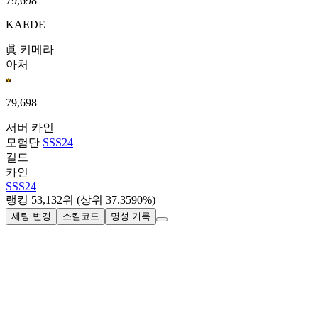
79,698
KAEDE
眞 키메라
아처
79,698
서버
카인
모험단
SSS24
길드
카인
SSS24
랭킹
53,132
위
(상위 37.3590%)
세팅 변경
스킬코드
명성 기록