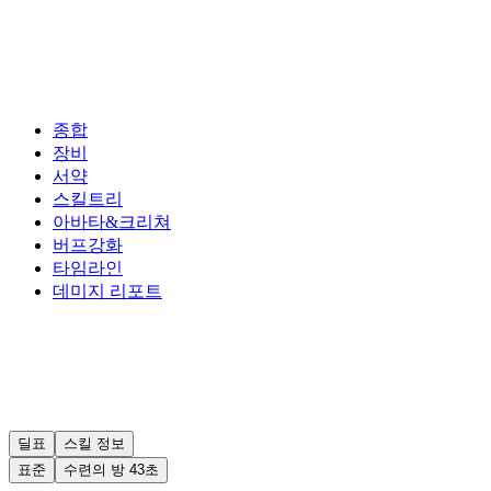
종합
장비
서약
스킬트리
아바타&크리쳐
버프강화
타임라인
데미지 리포트
딜표
스킬 정보
표준
수련의 방 43초