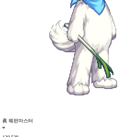
眞 웨펀마스터