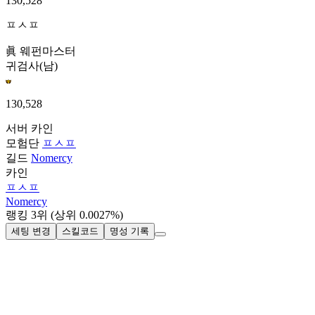
130,528
ㅍㅅㅍ
眞 웨펀마스터
귀검사(남)
130,528
서버
카인
모험단
ㅍㅅㅍ
길드
Nomercy
카인
ㅍㅅㅍ
Nomercy
랭킹
3
위
(상위 0.0027%)
세팅 변경
스킬코드
명성 기록