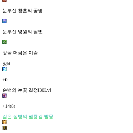
눈부신 황혼의 공명
눈부신 영원의 달빛
빛을 머금은 이슬
장비
+0
순백의 눈꽃 결정[30Lv]
+14
(8)
검은 질병의 멸룡검 발뭉
III