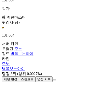
131,064
감자
眞 웨펀마스터
귀검사(남)
131,064
서버
카인
모험단
주노
길드
별을보는아이
카인
주노
별을보는아이
랭킹
3
위
(상위 0.0027%)
세팅 변경
스킬코드
명성 기록