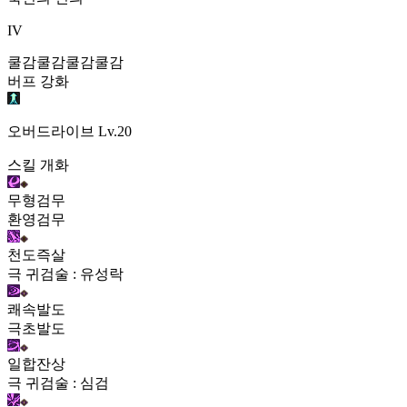
IV
쿨감
쿨감
쿨감
쿨감
버프 강화
오버드라이브
Lv.20
스킬 개화
무형검무
환영검무
천도즉살
극 귀검술 : 유성락
쾌속발도
극초발도
일합잔상
극 귀검술 : 심검