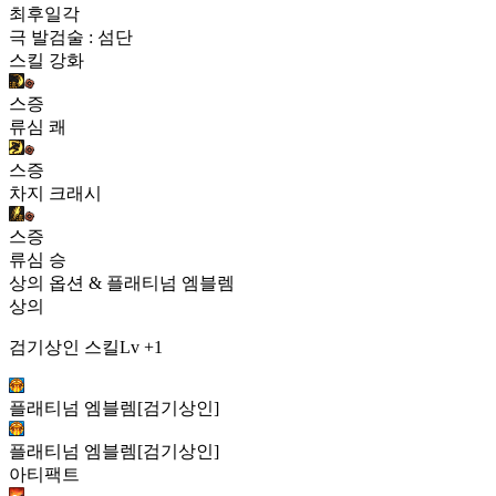
최후일각
극 발검술 : 섬단
스킬 강화
스증
류심 쾌
스증
차지 크래시
스증
류심 승
상의 옵션 & 플래티넘 엠블렘
상의
검기상인 스킬Lv +1
플래티넘 엠블렘[검기상인]
플래티넘 엠블렘[검기상인]
아티팩트