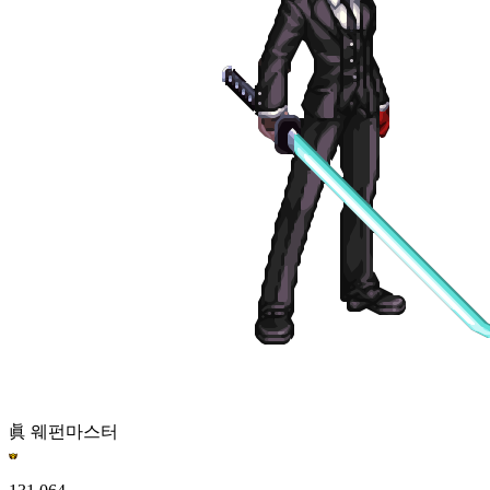
眞 웨펀마스터