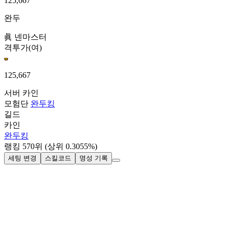
125,667
완두
眞 넨마스터
격투가(여)
125,667
서버
카인
모험단
완두킹
길드
카인
완두킹
랭킹
570
위
(상위 0.3055%)
세팅 변경
스킬코드
명성 기록