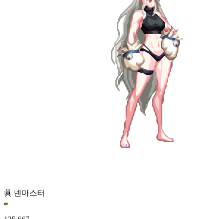
眞 넨마스터