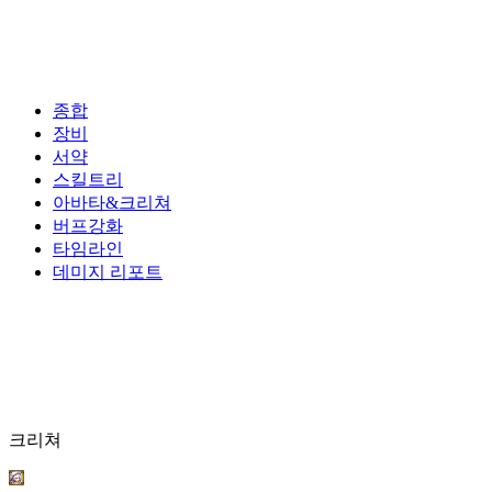
종합
장비
서약
스킬트리
아바타&크리쳐
버프강화
타임라인
데미지 리포트
크리쳐