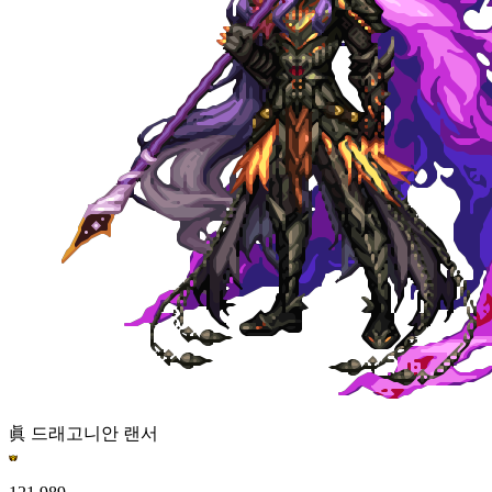
眞 드래고니안 랜서