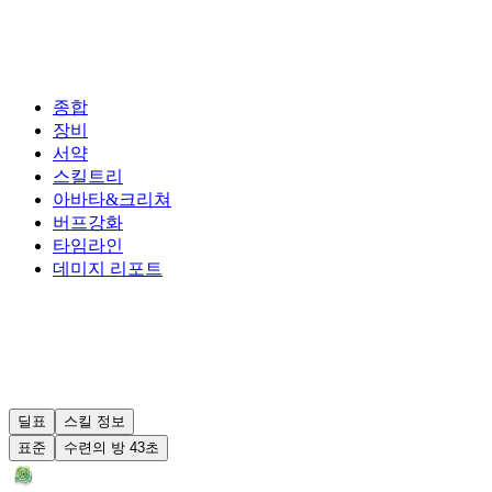
종합
장비
서약
스킬트리
아바타&크리쳐
버프강화
타임라인
데미지 리포트
딜표
스킬 정보
표준
수련의 방 43초