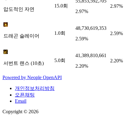
55,853,592,705
15.0
회
2.97%
압도적인 자연
2.97%
48,730,619,353
1.0
회
2.59%
드래곤 슬레이어
2.59%
41,389,810,661
5.0
회
2.20%
서번트 랜스 (10초)
2.20%
Powered by
Neople
OpenAPI
개인정보처리방침
오픈채팅
Email
Copyright © 2026