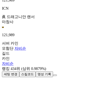
121,989
ICN
眞 드래고니안 랜서
마창사
121,989
서버
카인
모험단
자비순
길드
카인
자비순
랭킹
434
위
(상위 0.9879%)
세팅 변경
스킬코드
명성 기록