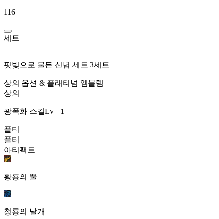
116
세트
핏빛으로 물든 신념 세트 3세트
상의 옵션 & 플래티넘 엠블렘
상의
광폭화 스킬Lv +1
플티
플티
아티팩트
황룡의 뿔
청룡의 날개