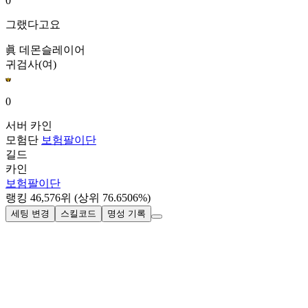
0
그랬다고요
眞 데몬슬레이어
귀검사(여)
0
서버
카인
모험단
보험팔이단
길드
카인
보험팔이단
랭킹
46,576
위
(상위 76.6506%)
세팅 변경
스킬코드
명성 기록