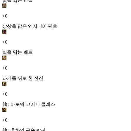
빛을 잃은 진실
+0
상상을 담은 엔지니어 팬츠
+0
별을 담는 벨트
+0
과거를 뒤로 한 전진
+0
仙 : 아토믹 코어 네클레스
+0
仙 : 흑화의 구속 팔찌