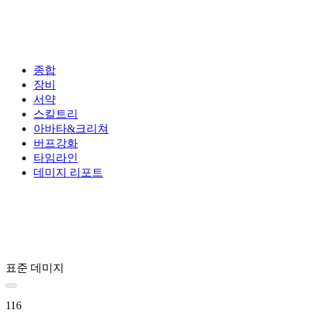
종합
장비
서약
스킬트리
아바타&크리쳐
버프강화
타임라인
데미지 리포트
표준 데미지
116