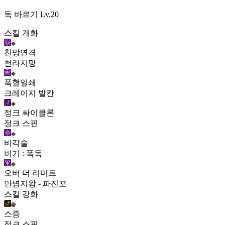
독 바르기
Lv.20
스킬 개화
천망연격
천라지망
폭혈일쇄
크레이지 발칸
정크 싸이클론
정크 스핀
비각술
비기 : 폭독
오버 더 리미트
만병지왕 - 파진포
스킬 강화
스증
정크 스핀