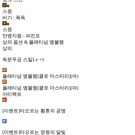
스증
비기 : 폭독
스증
만병지왕 - 파진포
상의 옵션 & 플래티넘 엠블렘
상의
독문무공 스킬Lv +1
플래티넘 엠블렘[클로 마스터리](여)
플래티넘 엠블렘[클로 마스터리](여)
아티팩트
[이벤트]타오르는 황혼의 공명
[이벤트]타오르는 영원의 달빛