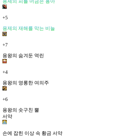
용제의 피를 머금은 흉아
+5
용제의 재해를 막는 비늘
+7
용왕의 숨겨둔 역린
+4
용왕의 영롱한 여의주
+6
용왕의 솟구친 뿔
서약
손에 잡힌 이상 속 황금 서약