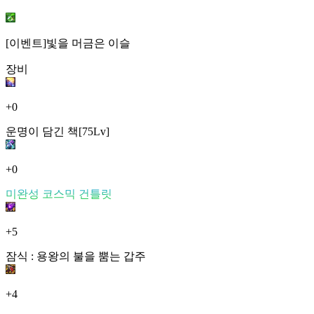
[이벤트]빛을 머금은 이슬
장비
+0
운명이 담긴 책[75Lv]
+0
미완성 코스믹 건틀릿
+5
잠식 : 용왕의 불을 뿜는 갑주
+4