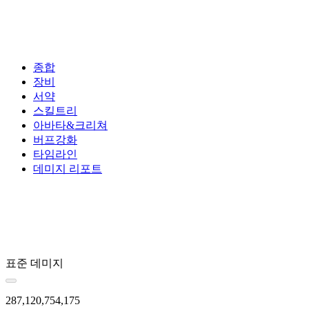
종합
장비
서약
스킬트리
아바타&크리쳐
버프강화
타임라인
데미지 리포트
표준 데미지
287,120,754,175