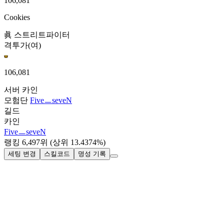
106,081
Cookies
眞 스트리트파이터
격투가(여)
106,081
서버
카인
모험단
FiveㅡseveN
길드
카인
FiveㅡseveN
랭킹
6,497
위
(상위 13.4374%)
세팅 변경
스킬코드
명성 기록