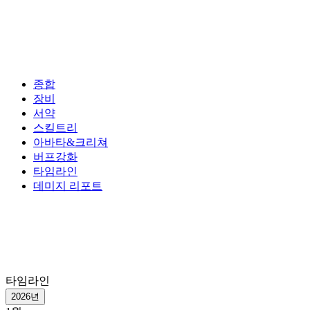
종합
장비
서약
스킬트리
아바타&크리쳐
버프강화
타임라인
데미지 리포트
타임라인
2026년