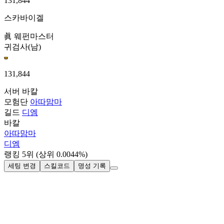
131,844
스카바이겔
眞 웨펀마스터
귀검사(남)
131,844
서버
바칼
모험단
아따맘마
길드
디엠
바칼
아따맘마
디엠
랭킹
5
위
(상위 0.0044%)
세팅 변경
스킬코드
명성 기록