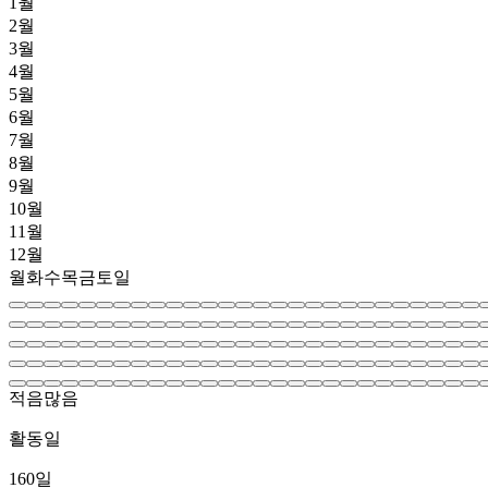
1월
2월
3월
4월
5월
6월
7월
8월
9월
10월
11월
12월
월
화
수
목
금
토
일
적음
많음
활동일
160
일