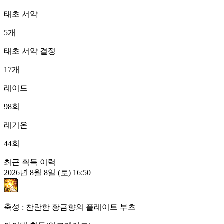
태초 서약
5
개
태초 서약 결정
17
개
레이드
98
회
레기온
44
회
최근 획득 이력
2026년 8월 8일 (토) 16:50
축성 : 찬란한 황금향의 플레이트 부츠