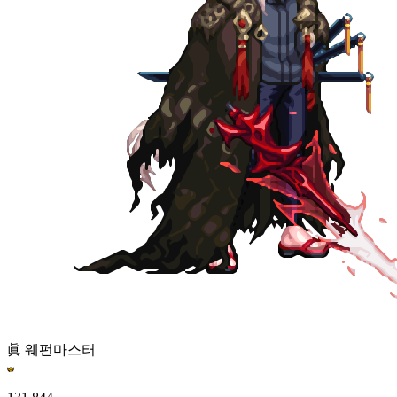
眞 웨펀마스터