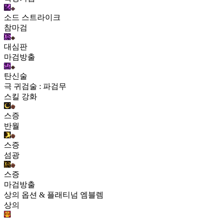
소드 스트라이크
참마검
대심판
마검방출
탄신술
극 귀검술 : 파검무
스킬 강화
스증
반월
스증
섬광
스증
마검방출
상의 옵션 & 플래티넘 엠블렘
상의