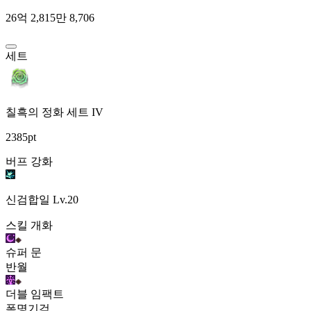
26억 2,815만 8,706
세트
칠흑의 정화 세트 IV
2385pt
버프 강화
신검합일
Lv.20
스킬 개화
슈퍼 문
반월
더블 임팩트
폭명기검