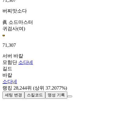
71,307
버찌맛소다
眞 소드마스터
귀검사(여)
71,307
서버
바칼
모험단
소다네
길드
바칼
소다네
랭킹
28,244
위
(상위 37.2077%)
세팅 변경
스킬코드
명성 기록