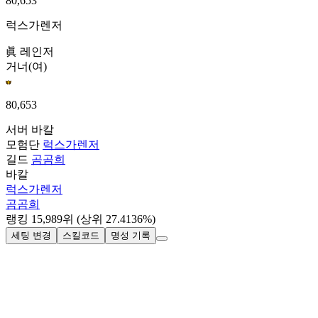
80,653
럭스가렌저
眞 레인저
거너(여)
80,653
서버
바칼
모험단
럭스가렌저
길드
곰곰희
바칼
럭스가렌저
곰곰희
랭킹
15,989
위
(상위 27.4136%)
세팅 변경
스킬코드
명성 기록