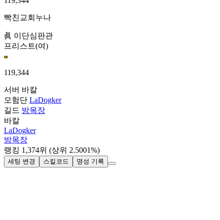
119,344
빡친교회누나
眞 이단심판관
프리스트(여)
119,344
서버
바칼
모험단
LaDogker
길드
방목장
바칼
LaDogker
방목장
랭킹
1,374
위
(상위 2.5001%)
세팅 변경
스킬코드
명성 기록