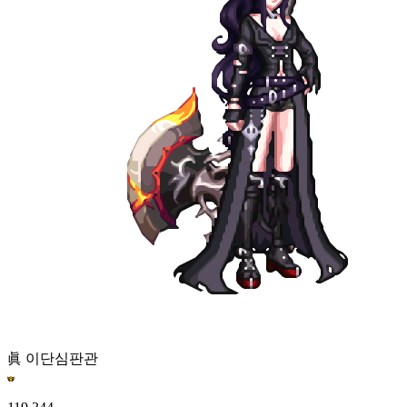
眞 이단심판관