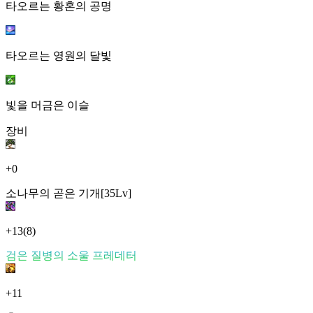
타오르는 황혼의 공명
타오르는 영원의 달빛
빛을 머금은 이슬
장비
+0
소나무의 곧은 기개[35Lv]
+13
(8)
검은 질병의 소울 프레데터
+11