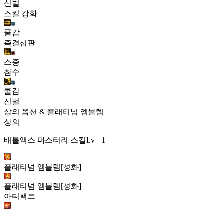
신벌
스킬 강화
쿨감
즉결심판
스증
참수
쿨감
신벌
상의 옵션 & 플래티넘 엠블렘
상의
배틀액스 마스터리 스킬Lv +1
플래티넘 엠블렘[성화]
플래티넘 엠블렘[성화]
아티팩트