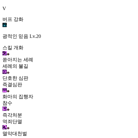
V
버프 강화
광적인 믿음
Lv.20
스킬 개화
쏟아지는 세례
세례의 불길
단호한 심판
즉결심판
화마의 집행자
참수
즉각처분
역죄단멸
멸악대천벌