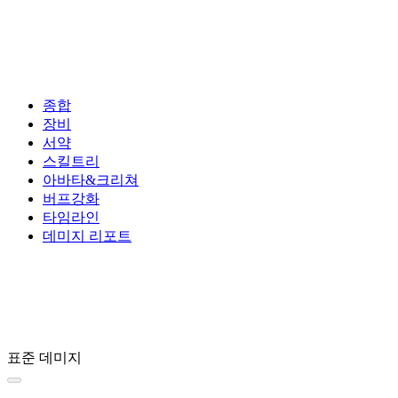
종합
장비
서약
스킬트리
아바타&크리쳐
버프강화
타임라인
데미지 리포트
표준 데미지