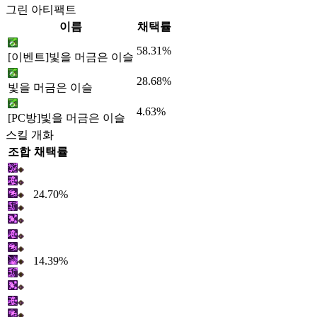
그린 아티팩트
이름
채택률
58.31%
[이벤트]빛을 머금은 이슬
28.68%
빛을 머금은 이슬
4.63%
[PC방]빛을 머금은 이슬
스킬 개화
조합
채택률
24.70%
14.39%