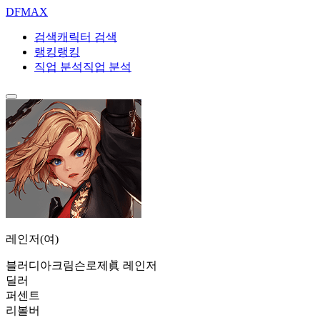
DF
MAX
검색
캐릭터 검색
랭킹
랭킹
직업 분석
직업 분석
레인저(여)
블러디아
크림슨로제
眞 레인저
딜러
퍼센트
리볼버