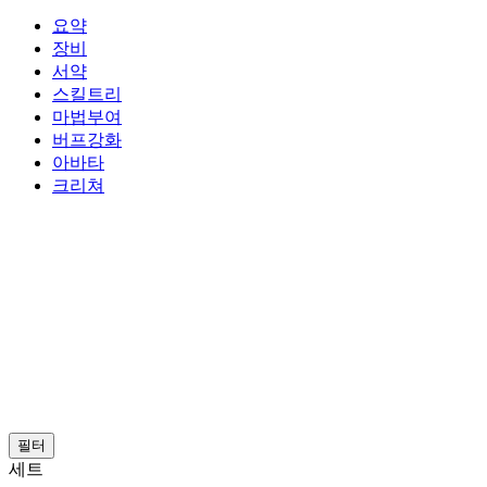
요약
장비
서약
스킬트리
마법부여
버프강화
아바타
크리쳐
필터
세트