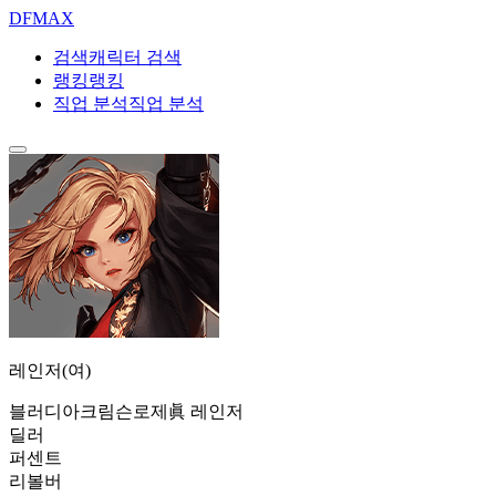
DF
MAX
검색
캐릭터 검색
랭킹
랭킹
직업 분석
직업 분석
레인저(여)
블러디아
크림슨로제
眞 레인저
딜러
퍼센트
리볼버