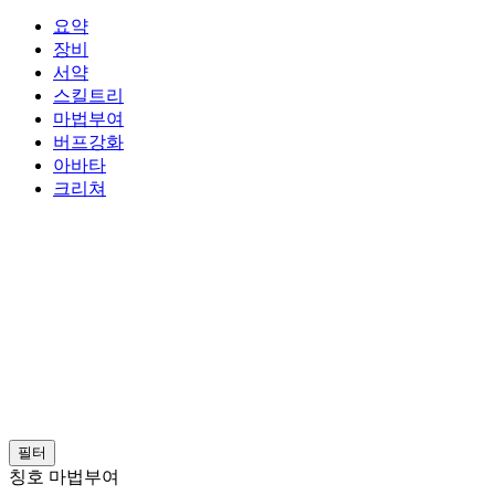
요약
장비
서약
스킬트리
마법부여
버프강화
아바타
크리쳐
필터
칭호 마법부여