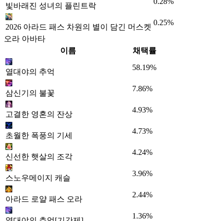
0.28%
빛바래진 성녀의 플린트락
0.25%
2026 아라드 패스 차원의 별이 담긴 머스켓
오라 아바타
이름
채택률
58.19%
열대야의 추억
7.86%
삼신기의 불꽃
4.93%
고결한 영혼의 잔상
4.73%
초월한 폭풍의 기세
4.24%
신선한 햇살의 조각
3.96%
스노우메이지 캐슬
2.44%
아라드 로얄 패스 오라
1.36%
열대야의 추억[기간제]