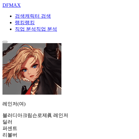
DF
MAX
검색
캐릭터 검색
랭킹
랭킹
직업 분석
직업 분석
레인저(여)
블러디아
크림슨로제
眞 레인저
딜러
퍼센트
리볼버