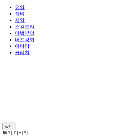
요약
장비
서약
스킬트리
마법부여
버프강화
아바타
크리쳐
필터
무기 아바타