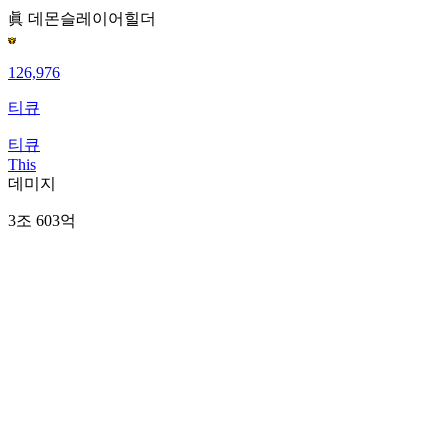
眞 데몬슬레이어
힐더
126,976
티큐
티큐
This
데미지
3조 603억