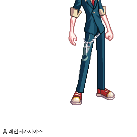
眞 레인저
카시야스