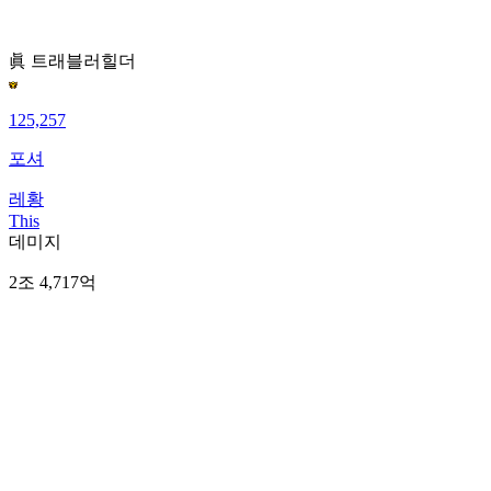
眞 트래블러
힐더
125,257
포셔
레황
This
데미지
2조 4,717억