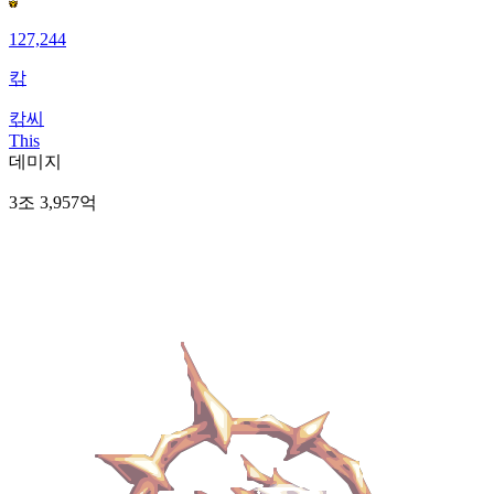
127,244
칶
칶씨
This
데미지
3조 3,957억