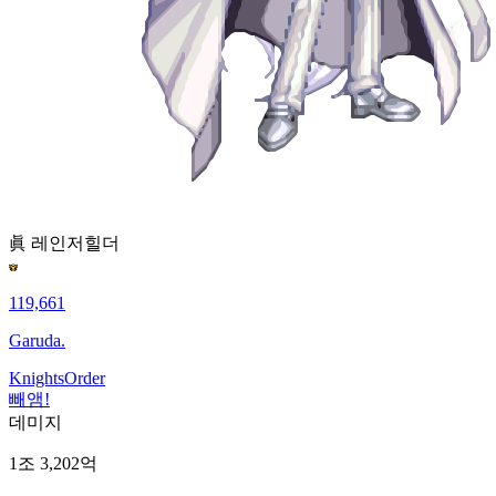
眞 레인저
힐더
119,661
Garuda.
KnightsOrder
빼앰!
데미지
1조 3,202억