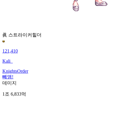
眞 스트라이커
힐더
121,410
Kali_
KnightsOrder
빼앰!
데미지
1조 6,833억