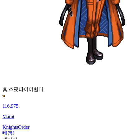
眞 스핏파이어
힐더
116,975
Marut
KnightsOrder
빼앰!