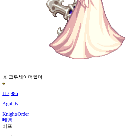
眞 크루세이더
힐더
117,986
Agni_B
KnightsOrder
빼앰!
버프