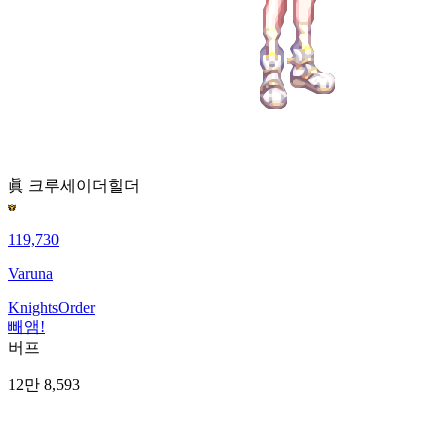
眞 크루세이더
힐더
119,730
Varuna
KnightsOrder
빼앰!
버프
12만 8,593