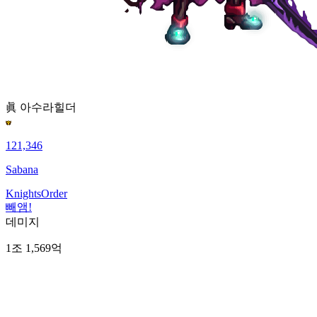
眞 아수라
힐더
121,346
Sabana
KnightsOrder
빼앰!
데미지
1조 1,569억