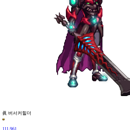
眞 버서커
힐더
111,961