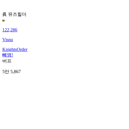
眞 뮤즈
힐더
122,286
Visnu
KnightsOrder
빼앰!
버프
5만 5,867