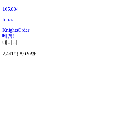
105,884
funziar
KnightsOrder
빼앰!
데미지
2,441억 8,920만