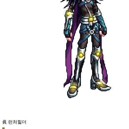
眞 런처
힐더