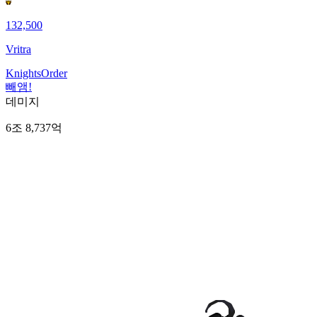
132,500
Vritra
KnightsOrder
빼앰!
데미지
6조 8,737억