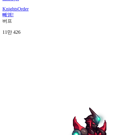
KnightsOrder
빼앰!
버프
11만 426