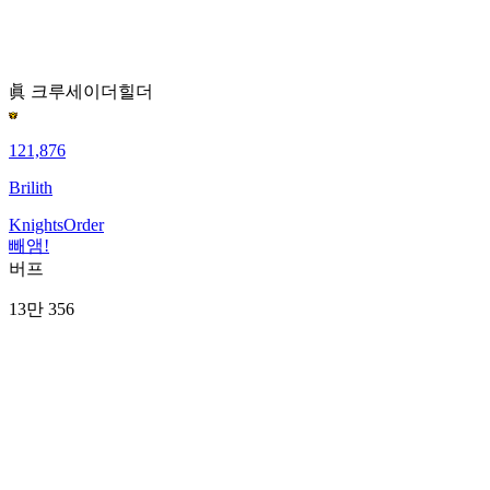
眞 크루세이더
힐더
121,876
Brilith
KnightsOrder
빼앰!
버프
13만 356