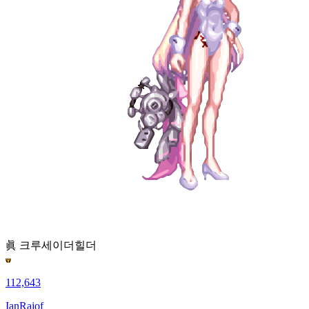
眞 크루세이더
힐더
112,643
IanRajof