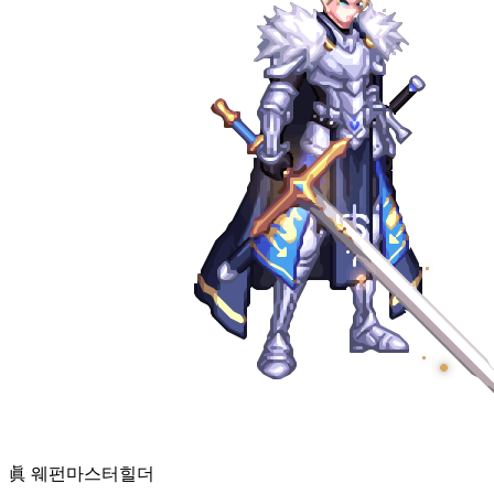
眞 웨펀마스터
힐더