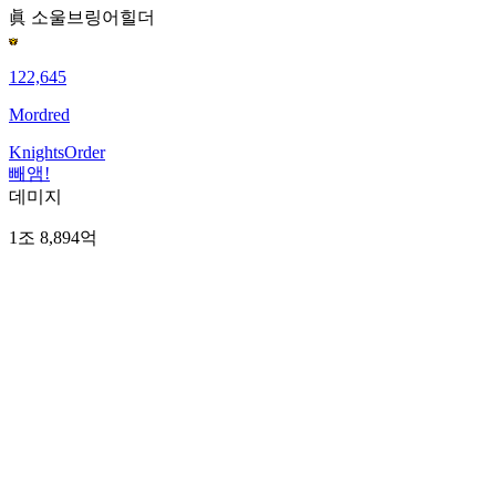
眞 소울브링어
힐더
122,645
Mordred
KnightsOrder
빼앰!
데미지
1조 8,894억