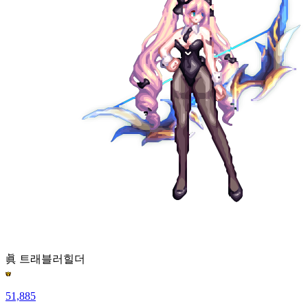
眞 트래블러
힐더
51,885