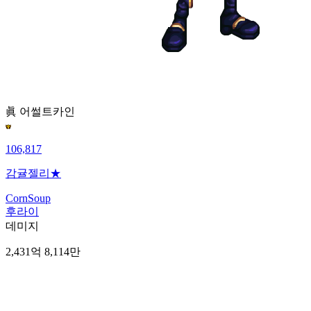
眞 어썰트
카인
106,817
감귤젤리★
CornSoup
후라이
데미지
2,431억 8,114만