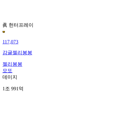
眞 헌터
프레이
117,073
감귤젤리봉봉
젤리봉봉
모또
데미지
1조 991억