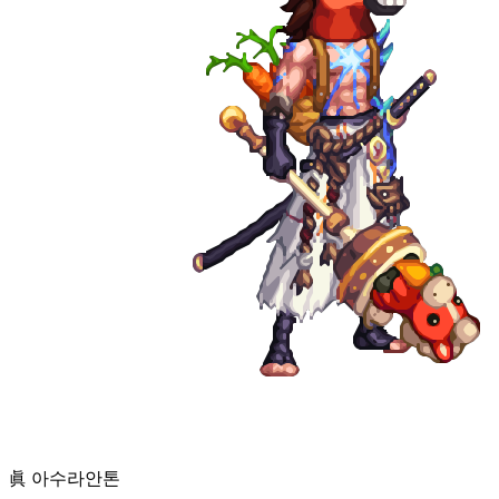
眞 아수라
안톤