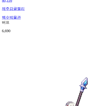
40,116
제주감귤젤리
백수박물관
버프
6,690