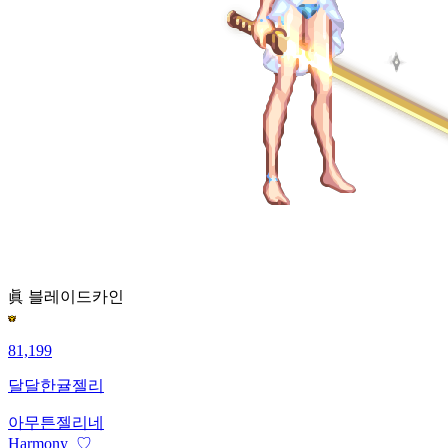
眞 블레이드
카인
81,199
달달한귤젤리
아무튼젤리네
Harmony_♡