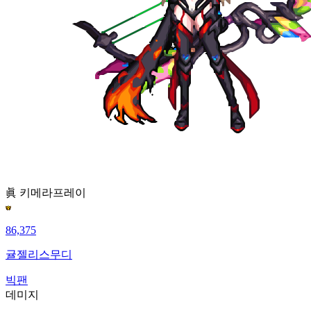
眞 키메라
프레이
86,375
귤젤리스무디
빅팬
데미지