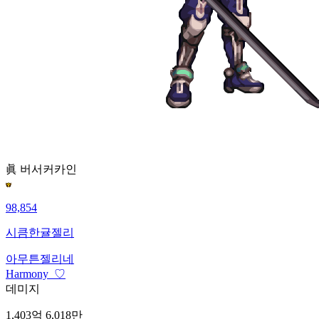
眞 버서커
카인
98,854
시큼한귤젤리
아무튼젤리네
Harmony_♡
데미지
1,403억 6,018만