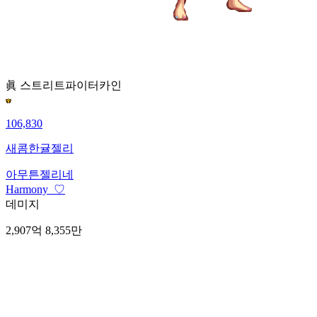
眞 스트리트파이터
카인
106,830
새콤한귤젤리
아무튼젤리네
Harmony_♡
데미지
2,907억 8,355만