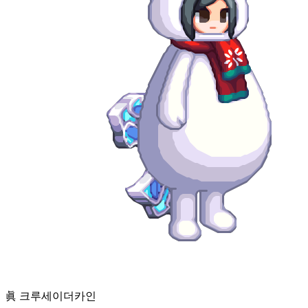
眞 크루세이더
카인