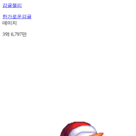
감귤젤리
한가로운감귤
데미지
3억 6,797만