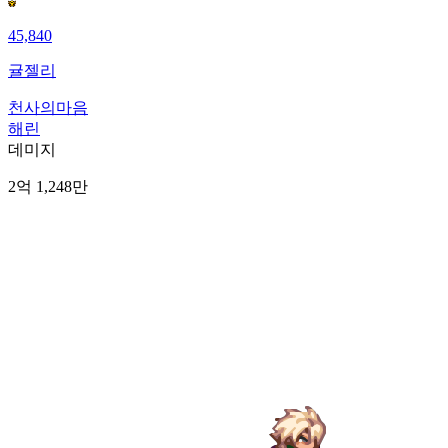
45,840
귤젤리
천사의마음
해린
데미지
2억 1,248만