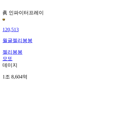
眞 인파이터
프레이
120,513
월귤젤리봉봉
젤리봉봉
모또
데미지
1조 8,604억