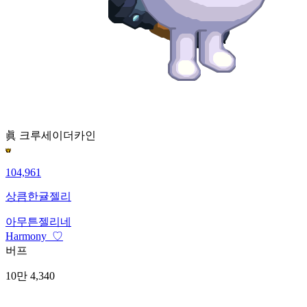
眞 크루세이더
카인
104,961
상큼한귤젤리
아무튼젤리네
Harmony_♡
버프
10만 4,340