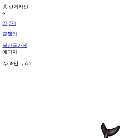
眞 런처
카인
27,774
귤젤리
낭만귤가게
데미지
2,259만 1,554