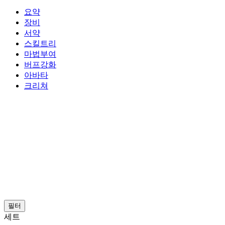
요약
장비
서약
스킬트리
마법부여
버프강화
아바타
크리쳐
필터
세트