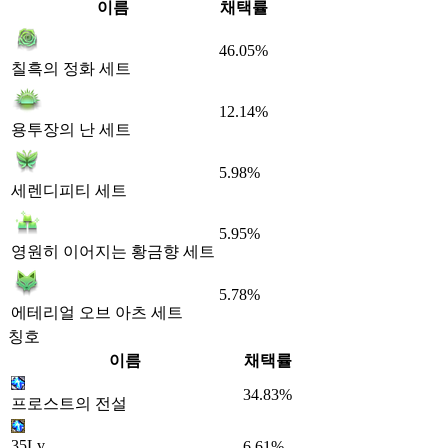
이름
채택률
46.05%
칠흑의 정화 세트
12.14%
용투장의 난 세트
5.98%
세렌디피티 세트
5.95%
영원히 이어지는 황금향 세트
5.78%
에테리얼 오브 아츠 세트
칭호
이름
채택률
34.83%
프로스트의 전설
35Lv
6.61%