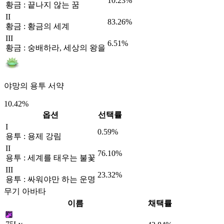
10.23%
황금 : 끝나지 않는 꿈
II
83.26%
황금 : 황금의 세계
III
6.51%
황금 : 숭배하라, 세상의 왕을
야망의 용투 서약
10.42%
옵션
선택률
I
0.59%
용투 : 용제 강림
II
76.10%
용투 : 세계를 태우는 불꽃
III
23.32%
용투 : 싸워야만 하는 운명
무기 아바타
이름
채택률