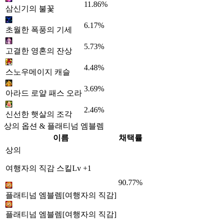
11.86%
삼신기의 불꽃
6.17%
초월한 폭풍의 기세
5.73%
고결한 영혼의 잔상
4.48%
스노우메이지 캐슬
3.69%
아라드 로얄 패스 오라
2.46%
신선한 햇살의 조각
상의 옵션 & 플래티넘 엠블렘
이름
채택률
상의
여행자의 직감 스킬Lv +1
90.77%
플래티넘 엠블렘[여행자의 직감]
플래티넘 엠블렘[여행자의 직감]