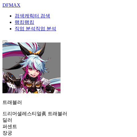
DF
MAX
검색
캐릭터 검색
랭킹
랭킹
직업 분석
직업 분석
트래블러
드리머
셀레스티얼
眞 트래블러
딜러
퍼센트
장궁