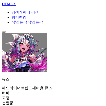
DF
MAX
검색
캐릭터 검색
랭킹
랭킹
직업 분석
직업 분석
뮤즈
헤드라이너
트렌드세터
眞 뮤즈
버퍼
고정
선현궁