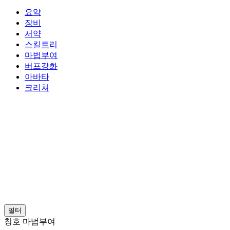
요약
장비
서약
스킬트리
마법부여
버프강화
아바타
크리쳐
필터
칭호 마법부여