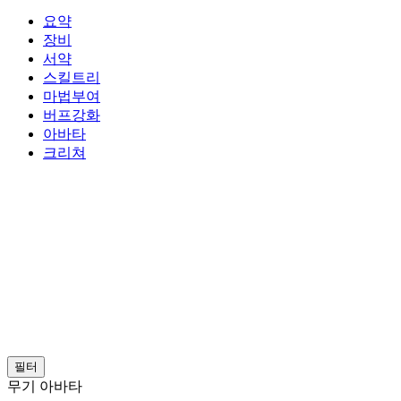
요약
장비
서약
스킬트리
마법부여
버프강화
아바타
크리쳐
필터
무기 아바타