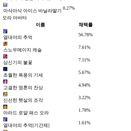
0.27%
아삭아삭 아이스 바닐라딸기
오라 아바타
이름
채택률
56.78%
열대야의 추억
7.61%
스노우메이지 캐슬
7.11%
삼신기의 불꽃
5.67%
초월한 폭풍의 기세
4.94%
고결한 영혼의 잔상
3.22%
신선한 햇살의 조각
1.78%
아라드 로얄 패스 오라
1.61%
열대야의 추억[기간제]