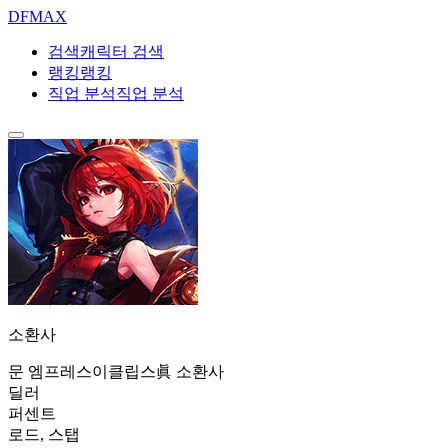
DF
MAX
검색
캐릭터 검색
랭킹
랭킹
직업 분석
직업 분석
소환사
문 엠프레스
이클립스
眞 소환사
딜러
퍼센트
로드, 스탭