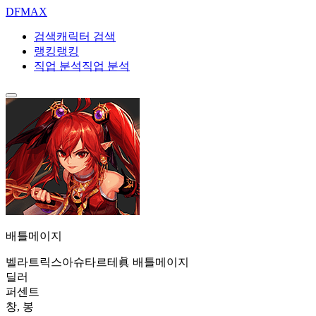
DF
MAX
검색
캐릭터 검색
랭킹
랭킹
직업 분석
직업 분석
배틀메이지
벨라트릭스
아슈타르테
眞 배틀메이지
딜러
퍼센트
창, 봉