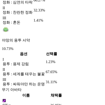
66.27%
정화 : 심연의 타락
II
32.33%
정화 : 찬란한 정화
III
1.41%
정화 : 혼돈
야망의 용투 서약
10.73%
옵션
선택률
I
1.23%
용투 : 용제 강림
II
67.65%
용투 : 세계를 태우는 불꽃
III
31.11%
용투 : 싸워야만 하는 운명
무기 아바타
이름
채택률