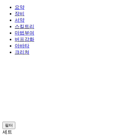
요약
장비
서약
스킬트리
마법부여
버프강화
아바타
크리쳐
필터
세트