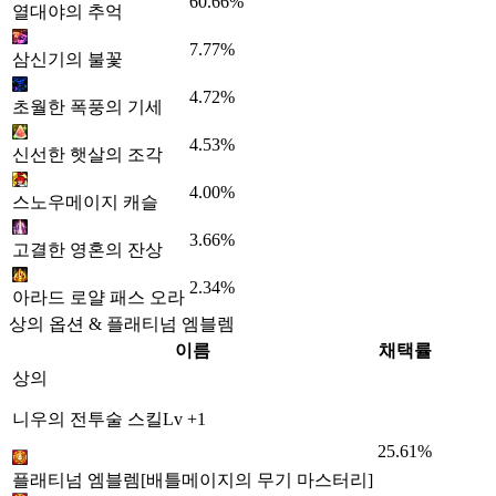
60.66%
열대야의 추억
7.77%
삼신기의 불꽃
4.72%
초월한 폭풍의 기세
4.53%
신선한 햇살의 조각
4.00%
스노우메이지 캐슬
3.66%
고결한 영혼의 잔상
2.34%
아라드 로얄 패스 오라
상의 옵션 & 플래티넘 엠블렘
이름
채택률
상의
니우의 전투술 스킬Lv +1
25.61%
플래티넘 엠블렘[배틀메이지의 무기 마스터리]