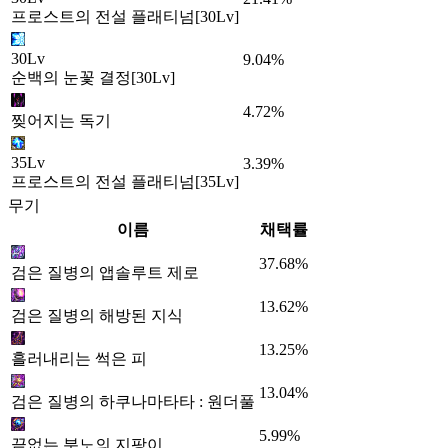
프로스트의 전설 플래티넘[30Lv]
30Lv
9.04%
순백의 눈꽃 결정[30Lv]
4.72%
찢어지는 독기
35Lv
3.39%
프로스트의 전설 플래티넘[35Lv]
무기
이름
채택률
37.68%
검은 질병의 앱솔루트 제로
13.62%
검은 질병의 해방된 지식
13.25%
흘러내리는 썩은 피
13.04%
검은 질병의 하쿠나마타타 : 원더풀
5.99%
끝없는 분노의 지팡이