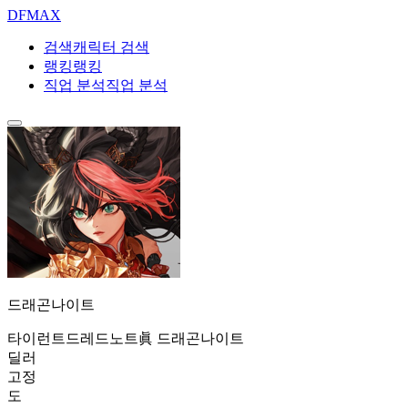
DF
MAX
검색
캐릭터 검색
랭킹
랭킹
직업 분석
직업 분석
드래곤나이트
타이런트
드레드노트
眞 드래곤나이트
딜러
고정
도