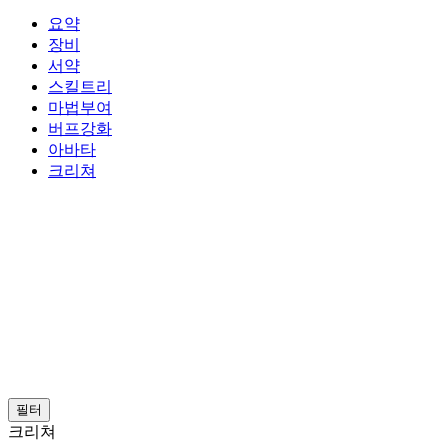
요약
장비
서약
스킬트리
마법부여
버프강화
아바타
크리쳐
필터
크리쳐