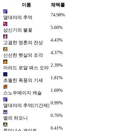
이름
채택률
74.98%
열대야의 추억
5.60%
삼신기의 불꽃
4.43%
고결한 영혼의 잔상
4.37%
신선한 햇살의 조각
2.39%
아라드 로얄 패스 오라
1.81%
초월한 폭풍의 기세
1.69%
스노우메이지 캐슬
0.99%
열대야의 추억[기간제]
0.76%
별의 하모니
0.41%
루미너스 게이트