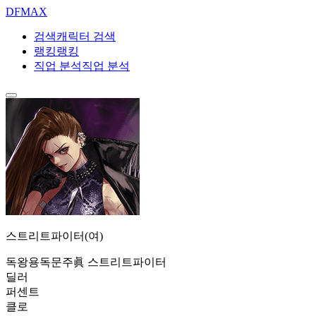
DF
MAX
검색
캐릭터 검색
랭킹
랭킹
직업 분석
직업 분석
스트리트파이터(여)
독왕
용독문주
眞 스트리트파이터
딜러
퍼센트
클로