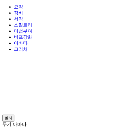
요약
장비
서약
스킬트리
마법부여
버프강화
아바타
크리쳐
필터
무기 아바타