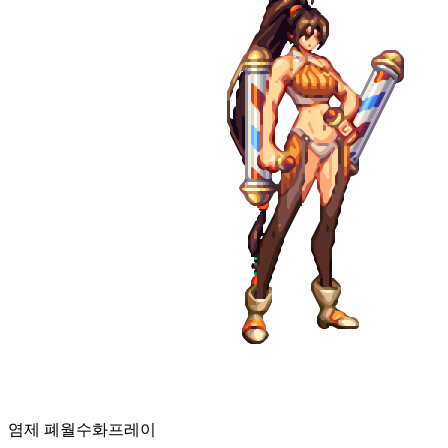
염제 폐월수화
프레이