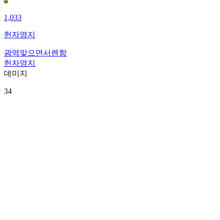
1,033
헌자영지
광역맞으면서렌함
헌자영지
데미지
34