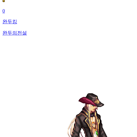
0
완두킹
완두의전설