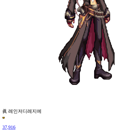
眞 레인저
디레지에
37,916