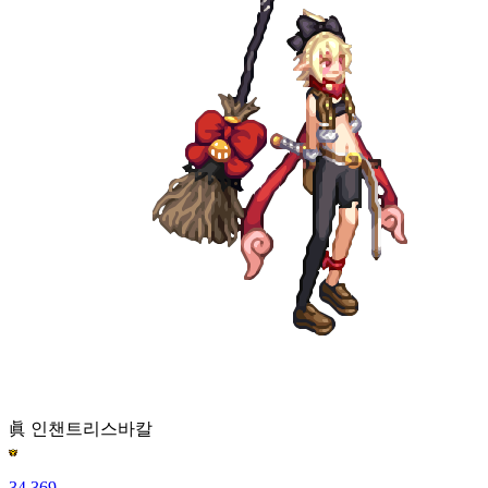
眞 인챈트리스
바칼
34,369