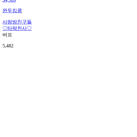
완두킹콩
사랑방친구들
♡타락천사♡
버프
5,482