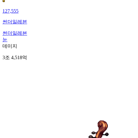
127,555
썬더일레븐
썬더일레븐
눈
데미지
3조 4,518억