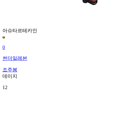
아슈타르테
카인
0
썬더일레븐
조주봉
데미지
12