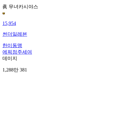
眞 무녀
카시야스
15,954
썬더일레븐
한미동맹
에픽점주세여
데미지
1,288만 381