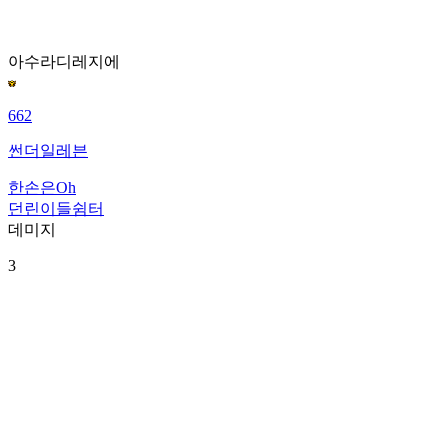
아수라
디레지에
662
썬더일레븐
한손은Oh
던린이들쉼터
데미지
3