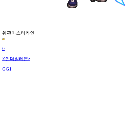
웨펀마스터
카인
0
Z썬더일레븐z
GG1