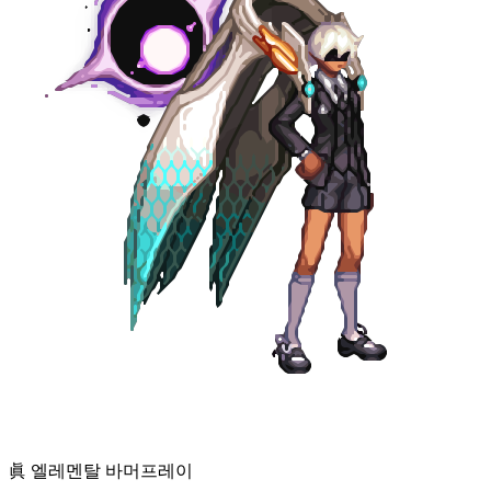
眞 엘레멘탈 바머
프레이