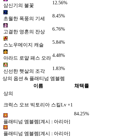
12.56%
삼신기의 불꽃
8.45%
초월한 폭풍의 기세
6.76%
고결한 영혼의 잔상
5.84%
스노우메이지 캐슬
4.48%
아라드 로얄 패스 오라
1.83%
신선한 햇살의 조각
상의 옵션 & 플래티넘 엠블렘
이름
채택률
상의
크럭스 오브 빅토리아 스킬Lv +1
84.25%
플래티넘 엠블렘[계시 : 아리아]
플래티넘 엠블렘[계시 : 아리아]