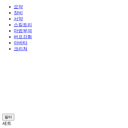
요약
장비
서약
스킬트리
마법부여
버프강화
아바타
크리쳐
필터
세트