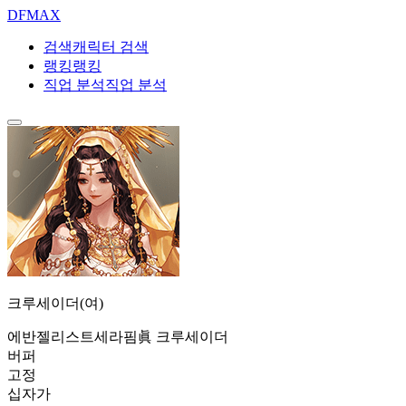
DF
MAX
검색
캐릭터 검색
랭킹
랭킹
직업 분석
직업 분석
크루세이더(여)
에반젤리스트
세라핌
眞 크루세이더
버퍼
고정
십자가