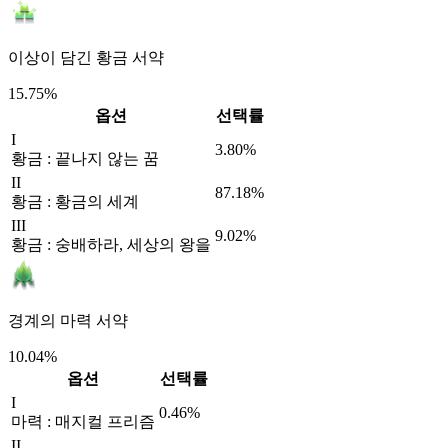
이상이 담긴 황금 서약
15.75%
옵션
선택률
I
3.80%
황금 : 끝나지 않는 꿈
II
87.18%
황금 : 황금의 세계
III
9.02%
황금 : 숭배하라, 세상의 왕을
경계의 마력 서약
10.04%
옵션
선택률
I
0.46%
마력 : 매지컬 프리즘
II