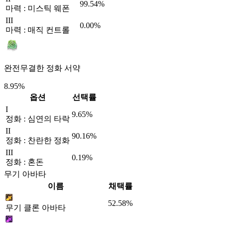
99.54%
마력 : 미스틱 웨폰
III
0.00%
마력 : 매직 컨트롤
완전무결한 정화 서약
8.95%
옵션
선택률
I
9.65%
정화 : 심연의 타락
II
90.16%
정화 : 찬란한 정화
III
0.19%
정화 : 혼돈
무기 아바타
이름
채택률
52.58%
무기 클론 아바타