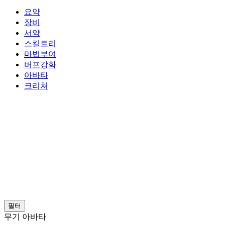
요약
장비
서약
스킬트리
마법부여
버프강화
아바타
크리쳐
필터
무기 아바타