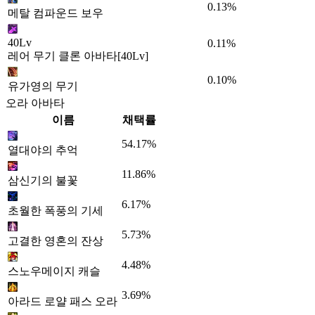
0.13%
메탈 컴파운드 보우
40Lv
0.11%
레어 무기 클론 아바타[40Lv]
0.10%
유가영의 무기
오라 아바타
이름
채택률
54.17%
열대야의 추억
11.86%
삼신기의 불꽃
6.17%
초월한 폭풍의 기세
5.73%
고결한 영혼의 잔상
4.48%
스노우메이지 캐슬
3.69%
아라드 로얄 패스 오라