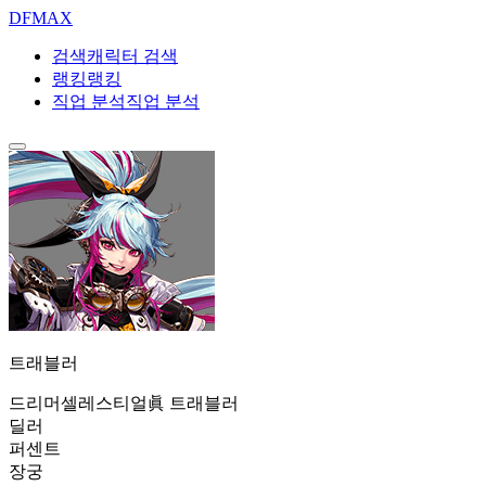
DF
MAX
검색
캐릭터 검색
랭킹
랭킹
직업 분석
직업 분석
트래블러
드리머
셀레스티얼
眞 트래블러
딜러
퍼센트
장궁