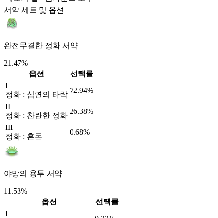
서약 세트 및 옵션
완전무결한 정화 서약
21.47%
옵션
선택률
I
72.94%
정화 : 심연의 타락
II
26.38%
정화 : 찬란한 정화
III
0.68%
정화 : 혼돈
야망의 용투 서약
11.53%
옵션
선택률
I