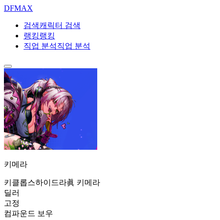
DF
MAX
검색
캐릭터 검색
랭킹
랭킹
직업 분석
직업 분석
키메라
키클롭스
하이드라
眞 키메라
딜러
고정
컴파운드 보우