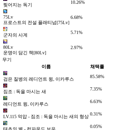
10.26%
찢어지는 독기
75Lv
6.68%
프로스트의 전설 플래티넘[75Lv]
5.71%
군자의 사계
80Lv
2.97%
운명이 담긴 책[80Lv]
무기
이름
채택률
85.58%
검은 질병의 레디언트 윙, 이카루스
7.35%
짐조 : 독을 마시는 새
6.63%
레디언트 윙, 이카루스
0.31%
LV.115 억압 - 짐조 : 독을 마시는 새의 형상
0.05%
태초의 별 - 컴파운드 보우