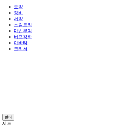
요약
장비
서약
스킬트리
마법부여
버프강화
아바타
크리쳐
필터
세트