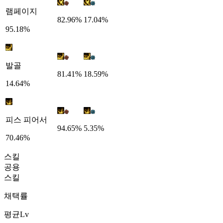
램페이지
82.96%
17.04%
95.18%
발골
81.41%
18.59%
14.64%
피스 피어서
94.65%
5.35%
70.46%
스킬
공용
스킬
채택률
평균Lv