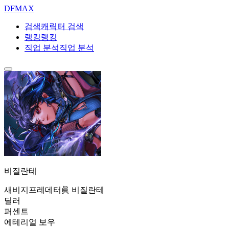
DF
MAX
검색
캐릭터 검색
랭킹
랭킹
직업 분석
직업 분석
비질란테
새비지
프레데터
眞 비질란테
딜러
퍼센트
에테리얼 보우