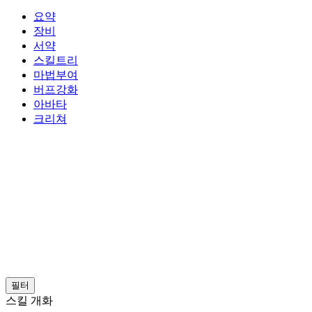
요약
장비
서약
스킬트리
마법부여
버프강화
아바타
크리쳐
필터
스킬 개화