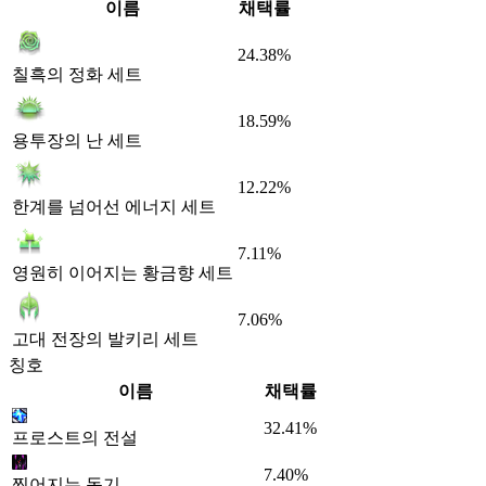
이름
채택률
24.38%
칠흑의 정화 세트
18.59%
용투장의 난 세트
12.22%
한계를 넘어선 에너지 세트
7.11%
영원히 이어지는 황금향 세트
7.06%
고대 전장의 발키리 세트
칭호
이름
채택률
32.41%
프로스트의 전설
7.40%
찢어지는 독기