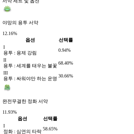
서약 세트 및 옵션
야망의 용투 서약
12.16%
옵션
선택률
I
0.94%
용투 : 용제 강림
II
68.40%
용투 : 세계를 태우는 불꽃
III
30.66%
용투 : 싸워야만 하는 운명
완전무결한 정화 서약
11.93%
옵션
선택률
I
58.65%
정화 : 심연의 타락