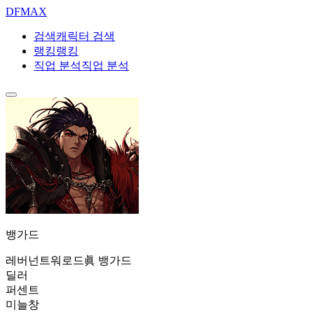
DF
MAX
검색
캐릭터 검색
랭킹
랭킹
직업 분석
직업 분석
뱅가드
레버넌트
워로드
眞 뱅가드
딜러
퍼센트
미늘창