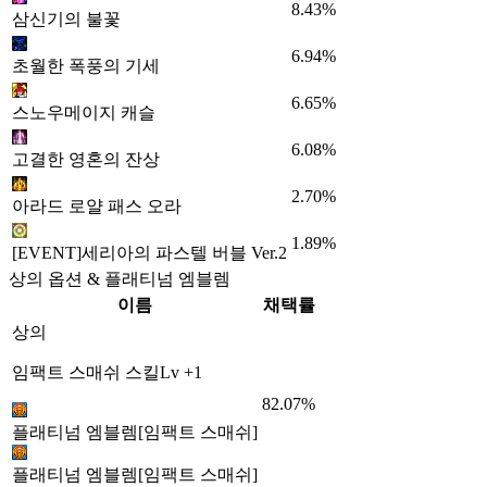
8.43%
삼신기의 불꽃
6.94%
초월한 폭풍의 기세
6.65%
스노우메이지 캐슬
6.08%
고결한 영혼의 잔상
2.70%
아라드 로얄 패스 오라
1.89%
[EVENT]세리아의 파스텔 버블 Ver.2
상의 옵션 & 플래티넘 엠블렘
이름
채택률
상의
임팩트 스매쉬 스킬Lv +1
82.07%
플래티넘 엠블렘[임팩트 스매쉬]
플래티넘 엠블렘[임팩트 스매쉬]