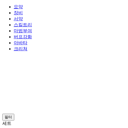
요약
장비
서약
스킬트리
마법부여
버프강화
아바타
크리쳐
필터
세트