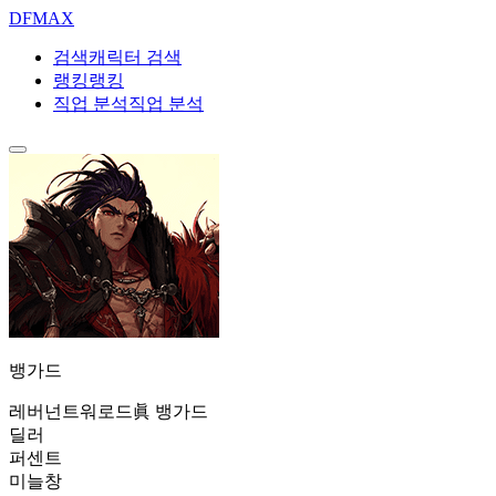
DF
MAX
검색
캐릭터 검색
랭킹
랭킹
직업 분석
직업 분석
뱅가드
레버넌트
워로드
眞 뱅가드
딜러
퍼센트
미늘창