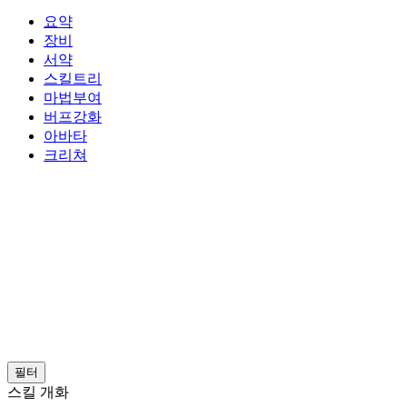
요약
장비
서약
스킬트리
마법부여
버프강화
아바타
크리쳐
필터
스킬 개화