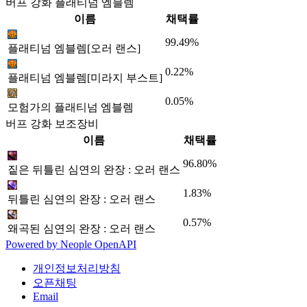
버프 강화 플래티넘 엠블렘
이름
채택률
99.49%
플래티넘 엠블렘[오러 랜스]
0.22%
플래티넘 엠블렘[미라지 부스트]
0.05%
모험가의 플래티넘 엠블렘
버프 강화 보조장비
이름
채택률
96.80%
짙은 뒤틀린 심연의 완장 : 오러 랜스
1.83%
뒤틀린 심연의 완장 : 오러 랜스
0.57%
왜곡된 심연의 완장 : 오러 랜스
Powered by
Neople
OpenAPI
개인정보처리방침
오픈채팅
Email