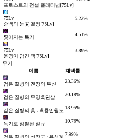
프로스트의 전설 플래티넘[75Lv]
75Lv
5.22%
순백의 눈꽃 결정[75Lv]
4.51%
찢어지는 독기
75Lv
3.89%
운명이 담긴 책[75Lv]
무기
이름
채택률
23.36%
검은 질병의 전장의 투신
20.18%
검은 질병의 무영흑단살
18.95%
검은 질병의 眞 : 흑룡언월도
10.76%
독기로 점철된 절규
7.99%
검은 질병의 성장군 : 유성계