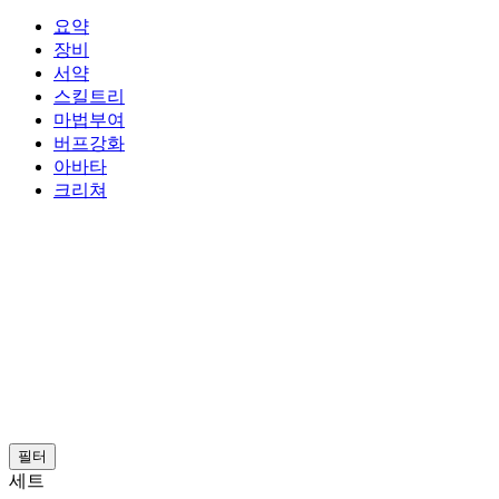
요약
장비
서약
스킬트리
마법부여
버프강화
아바타
크리쳐
필터
세트