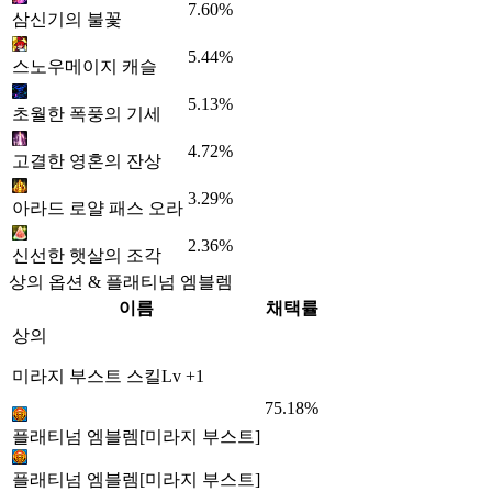
7.60%
삼신기의 불꽃
5.44%
스노우메이지 캐슬
5.13%
초월한 폭풍의 기세
4.72%
고결한 영혼의 잔상
3.29%
아라드 로얄 패스 오라
2.36%
신선한 햇살의 조각
상의 옵션 & 플래티넘 엠블렘
이름
채택률
상의
미라지 부스트 스킬Lv +1
75.18%
플래티넘 엠블렘[미라지 부스트]
플래티넘 엠블렘[미라지 부스트]