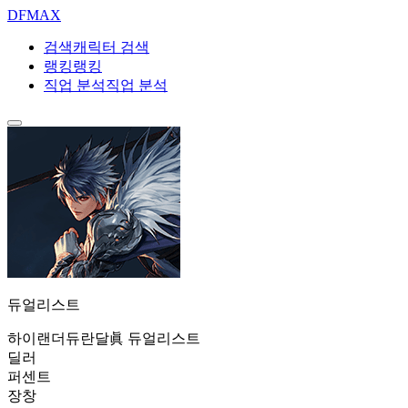
DF
MAX
검색
캐릭터 검색
랭킹
랭킹
직업 분석
직업 분석
듀얼리스트
하이랜더
듀란달
眞 듀얼리스트
딜러
퍼센트
장창