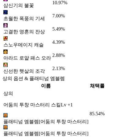
10.97%
삼신기의 불꽃
7.00%
초월한 폭풍의 기세
5.49%
고결한 영혼의 잔상
4.39%
스노우메이지 캐슬
2.88%
아라드 로얄 패스 오라
2.13%
신선한 햇살의 조각
상의 옵션 & 플래티넘 엠블렘
이름
채택률
상의
어둠의 투창 마스터리 스킬Lv +1
85.54%
플래티넘 엠블렘[어둠의 투창 마스터리]
플래티넘 엠블렘[어둠의 투창 마스터리]