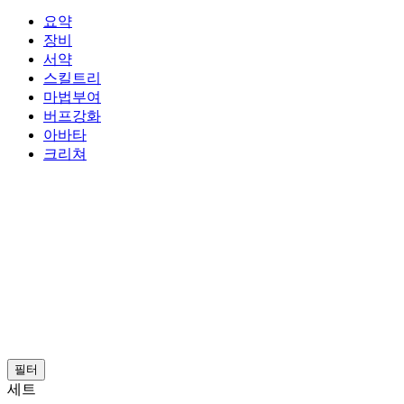
요약
장비
서약
스킬트리
마법부여
버프강화
아바타
크리쳐
필터
세트