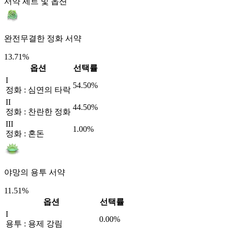
서약 세트 및 옵션
완전무결한 정화 서약
13.71%
옵션
선택률
I
54.50%
정화 : 심연의 타락
II
44.50%
정화 : 찬란한 정화
III
1.00%
정화 : 혼돈
야망의 용투 서약
11.51%
옵션
선택률
I
0.00%
용투 : 용제 강림