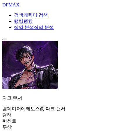
DF
MAX
검색
캐릭터 검색
랭킹
랭킹
직업 분석
직업 분석
다크 랜서
램페이저
에레보스
眞 다크 랜서
딜러
퍼센트
투창