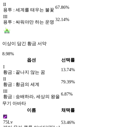
II
67.86%
용투 : 세계를 태우는 불꽃
III
32.14%
용투 : 싸워야만 하는 운명
이상이 담긴 황금 서약
8.98%
옵션
선택률
I
13.74%
황금 : 끝나지 않는 꿈
II
79.39%
황금 : 황금의 세계
III
6.87%
황금 : 숭배하라, 세상의 왕을
무기 아바타
이름
채택률
75Lv
53.46%