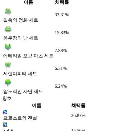
이름
채택률
33.31%
칠흑의 정화 세트
15.83%
용투장의 난 세트
7.88%
에테리얼 오브 아츠 세트
6.31%
세렌디피티 세트
6.24%
압도적인 자연 세트
칭호
이름
채택률
36.87%
프로스트의 전설
75Lv
15.56%