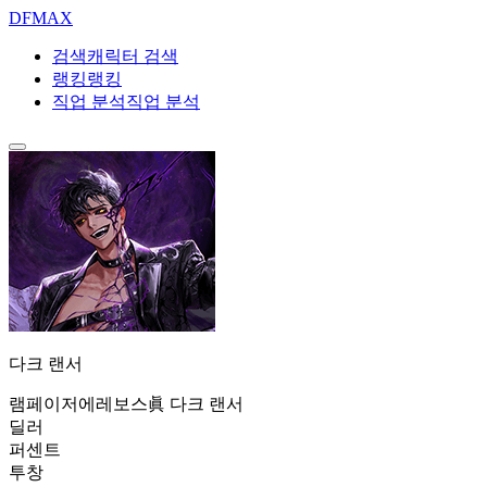
DF
MAX
검색
캐릭터 검색
랭킹
랭킹
직업 분석
직업 분석
다크 랜서
램페이저
에레보스
眞 다크 랜서
딜러
퍼센트
투창