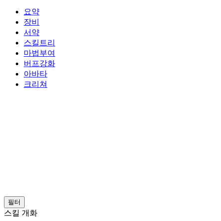
요약
장비
서약
스킬트리
마법부여
버프강화
아바타
크리쳐
필터
스킬 개화