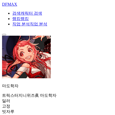
DF
MAX
검색
캐릭터 검색
랭킹
랭킹
직업 분석
직업 분석
마도학자
트릭스터
지니위즈
眞 마도학자
딜러
고정
빗자루