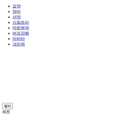
요약
장비
서약
스킬트리
마법부여
버프강화
아바타
크리쳐
필터
세트