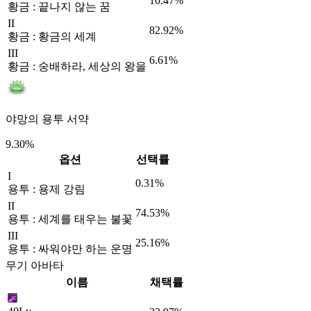
10.47%
황금 : 끝나지 않는 꿈
II
82.92%
황금 : 황금의 세계
III
6.61%
황금 : 숭배하라, 세상의 왕을
야망의 용투 서약
9.30%
옵션
선택률
I
0.31%
용투 : 용제 강림
II
74.53%
용투 : 세계를 태우는 불꽃
III
25.16%
용투 : 싸워야만 하는 운명
무기 아바타
이름
채택률