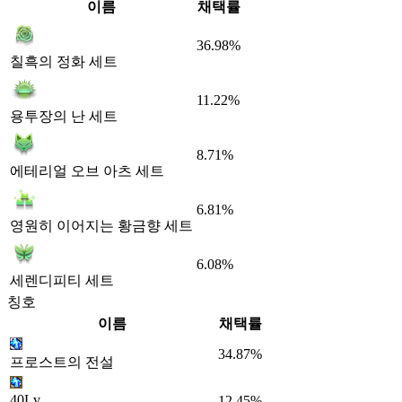
이름
채택률
36.98%
칠흑의 정화 세트
11.22%
용투장의 난 세트
8.71%
에테리얼 오브 아츠 세트
6.81%
영원히 이어지는 황금향 세트
6.08%
세렌디피티 세트
칭호
이름
채택률
34.87%
프로스트의 전설
40Lv
12.45%