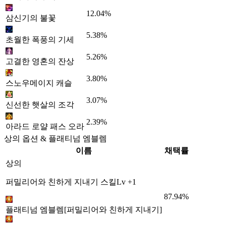
12.04%
삼신기의 불꽃
5.38%
초월한 폭풍의 기세
5.26%
고결한 영혼의 잔상
3.80%
스노우메이지 캐슬
3.07%
신선한 햇살의 조각
2.39%
아라드 로얄 패스 오라
상의 옵션 & 플래티넘 엠블렘
이름
채택률
상의
퍼밀리어와 친하게 지내기 스킬Lv +1
87.94%
플래티넘 엠블렘[퍼밀리어와 친하게 지내기]