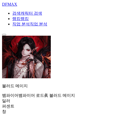
DF
MAX
검색
캐릭터 검색
랭킹
랭킹
직업 분석
직업 분석
블러드 메이지
뱀파이어
뱀파이어 로드
眞 블러드 메이지
딜러
퍼센트
창