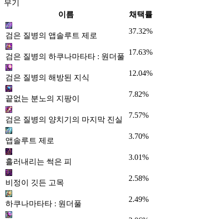
무기
이름
채택률
37.32%
검은 질병의 앱솔루트 제로
17.63%
검은 질병의 하쿠나마타타 : 원더풀
12.04%
검은 질병의 해방된 지식
7.82%
끝없는 분노의 지팡이
7.57%
검은 질병의 양치기의 마지막 진실
3.70%
앱솔루트 제로
3.01%
흘러내리는 썩은 피
2.58%
비정이 깃든 고목
2.49%
하쿠나마타타 : 원더풀