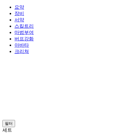
요약
장비
서약
스킬트리
마법부여
버프강화
아바타
크리쳐
필터
세트