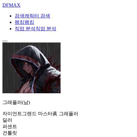
DF
MAX
검색
캐릭터 검색
랭킹
랭킹
직업 분석
직업 분석
그래플러(남)
자이언트
그랜드 마스터
眞 그래플러
딜러
퍼센트
건틀릿