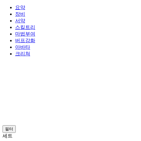
요약
장비
서약
스킬트리
마법부여
버프강화
아바타
크리쳐
필터
세트