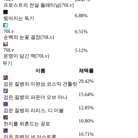
프로스트의 전설 플래티넘[70Lv]
6.88%
찢어지는 독기
70Lv
6.51%
순백의 눈꽃 결정[70Lv]
70Lv
5.12%
운명이 담긴 책[70Lv]
무기
이름
채택률
29.42%
검은 질병의 미완성 코스믹 건틀릿
15.64%
검은 질병의 파운더 오브 마나
12.85%
검은 질병의 리리스, 디 이블
10.80%
천지를 뒤흔드는 공포
10.71%
검은 질병의 넨 아스트론