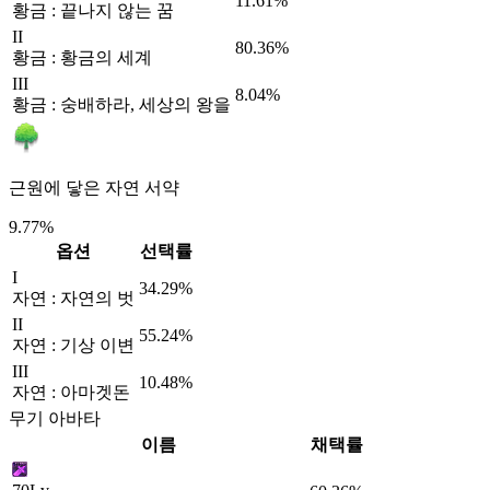
11.61%
황금 : 끝나지 않는 꿈
II
80.36%
황금 : 황금의 세계
III
8.04%
황금 : 숭배하라, 세상의 왕을
근원에 닿은 자연 서약
9.77%
옵션
선택률
I
34.29%
자연 : 자연의 벗
II
55.24%
자연 : 기상 이변
III
10.48%
자연 : 아마겟돈
무기 아바타
이름
채택률