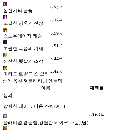
9.77%
삼신기의 불꽃
6.33%
고결한 영혼의 잔상
5.59%
스노우메이지 캐슬
3.91%
초월한 폭풍의 기세
3.44%
신선한 햇살의 조각
2.42%
아라드 로얄 패스 오라
상의 옵션 & 플래티넘 엠블렘
이름
채택률
상의
강렬한 테이크 다운 스킬Lv +1
89.63%
플래티넘 엠블렘[강렬한 테이크 다운](남)