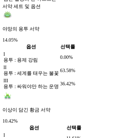
서약 세트 및 옵션
야망의 용투 서약
14.05%
옵션
선택률
I
0.00%
용투 : 용제 강림
II
63.58%
용투 : 세계를 태우는 불꽃
III
36.42%
용투 : 싸워야만 하는 운명
이상이 담긴 황금 서약
10.42%
옵션
선택률
I