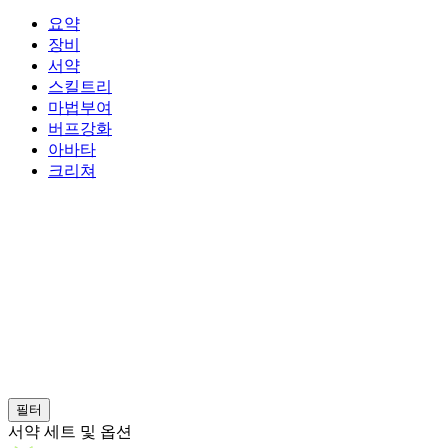
요약
장비
서약
스킬트리
마법부여
버프강화
아바타
크리쳐
필터
서약 세트 및 옵션