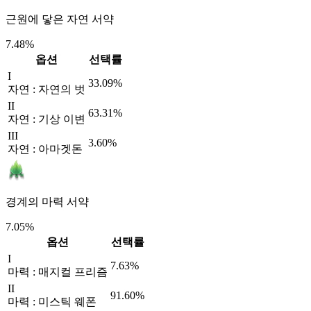
근원에 닿은 자연 서약
7.48%
옵션
선택률
I
33.09%
자연 : 자연의 벗
II
63.31%
자연 : 기상 이변
III
3.60%
자연 : 아마겟돈
경계의 마력 서약
7.05%
옵션
선택률
I
7.63%
마력 : 매지컬 프리즘
II
91.60%
마력 : 미스틱 웨폰