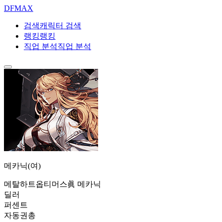
DF
MAX
검색
캐릭터 검색
랭킹
랭킹
직업 분석
직업 분석
메카닉(여)
메탈하트
옵티머스
眞 메카닉
딜러
퍼센트
자동권총