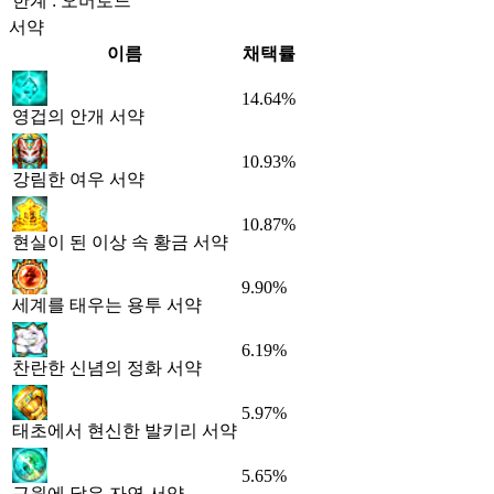
한계 : 오버로드
서약
이름
채택률
14.64%
영겁의 안개 서약
10.93%
강림한 여우 서약
10.87%
현실이 된 이상 속 황금 서약
9.90%
세계를 태우는 용투 서약
6.19%
찬란한 신념의 정화 서약
5.97%
태초에서 현신한 발키리 서약
5.65%
근원에 닿은 자연 서약