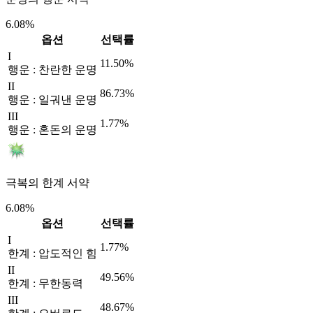
6.08%
옵션
선택률
I
11.50%
행운 : 찬란한 운명
II
86.73%
행운 : 일궈낸 운명
III
1.77%
행운 : 혼돈의 운명
극복의 한계 서약
6.08%
옵션
선택률
I
1.77%
한계 : 압도적인 힘
II
49.56%
한계 : 무한동력
III
48.67%