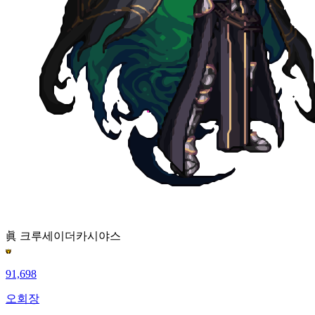
眞 크루세이더
카시야스
91,698
오회장