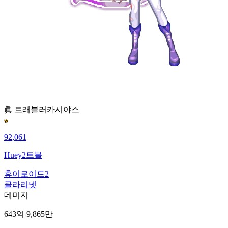
眞 트래블러
카시야스
92,061
Huey2트블
휴이로이드2
클라리넷
데미지
643억 9,865만