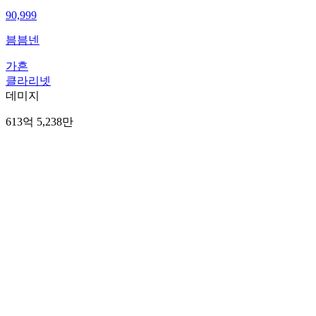
90,999
븜븜넨
가흔
클라리넷
데미지
613억 5,238만