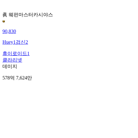
眞 웨펀마스터
카시야스
90,830
Huey1검신2
휴이로이드1
클라리넷
데미지
578억 7,624만