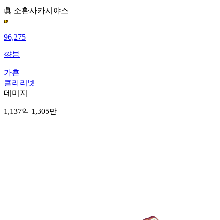
眞 소환사
카시야스
96,275
꺆븜
가흔
클라리넷
데미지
1,137억 1,305만