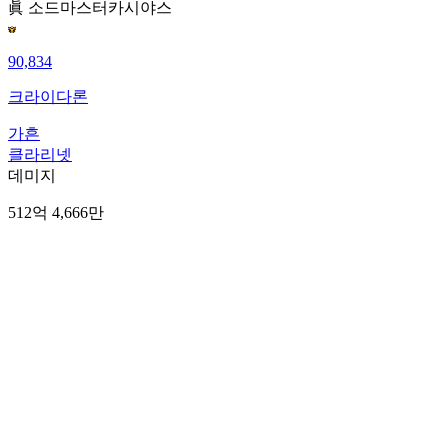
眞 소드마스터
카시야스
90,834
크라이다론
가흔
클라리넷
데미지
512억 4,666만