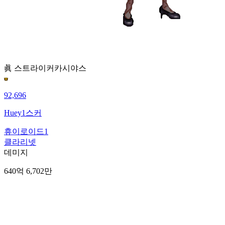
眞 스트라이커
카시야스
92,696
Huey1스커
휴이로이드1
클라리넷
데미지
640억 6,702만