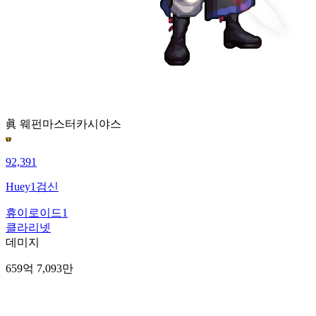
眞 웨펀마스터
카시야스
92,391
Huey1검신
휴이로이드1
클라리넷
데미지
659억 7,093만