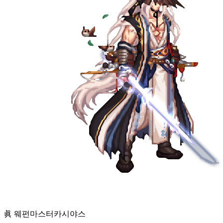
眞 웨펀마스터
카시야스