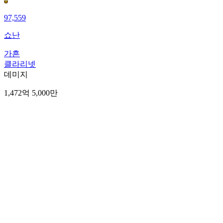
97,559
쇼난
가흔
클라리넷
데미지
1,472억 5,000만