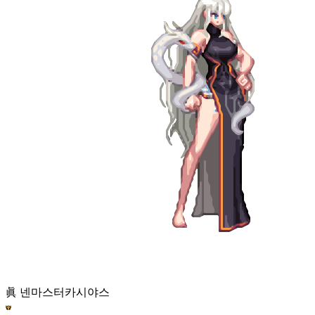
眞 넨마스터
카시야스