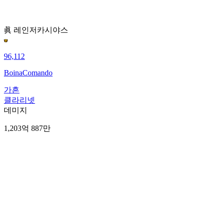
眞 레인저
카시야스
96,112
BoinaComando
가흔
클라리넷
데미지
1,203억 887만