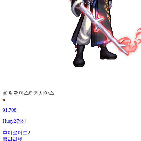
眞 웨펀마스터
카시야스
91,708
Huey2검신
휴이로이드2
클라리넷