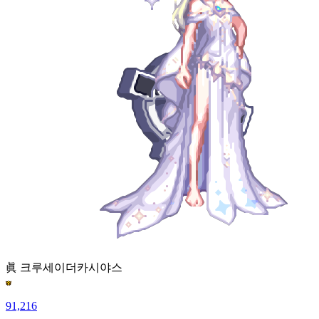
眞 크루세이더
카시야스
91,216