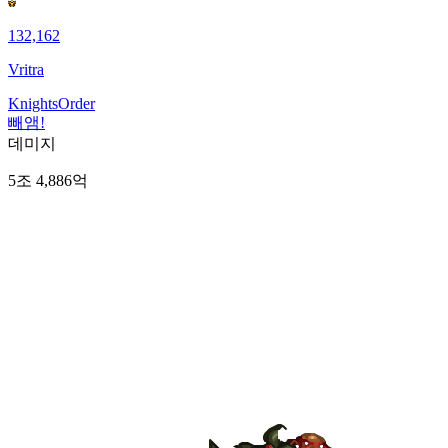
132,162
Vritra
KnightsOrder
빼앰!
데미지
5조 4,886억