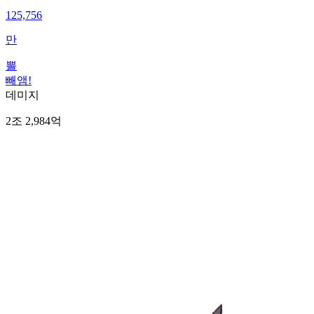
125,756
만
뽈
빼앰!
데미지
2조 2,984억