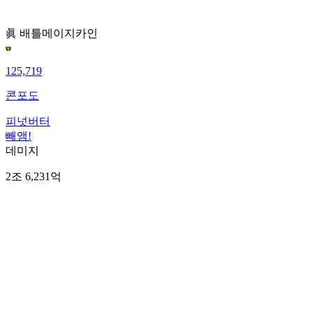
眞 배틀메이지
카인
125,719
콘포도
피넛버터
빼앰!
데미지
2조 6,231억