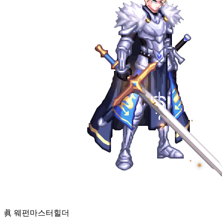
眞 웨펀마스터
힐더