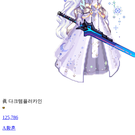
眞 다크템플러
카인
125,786
A황혼