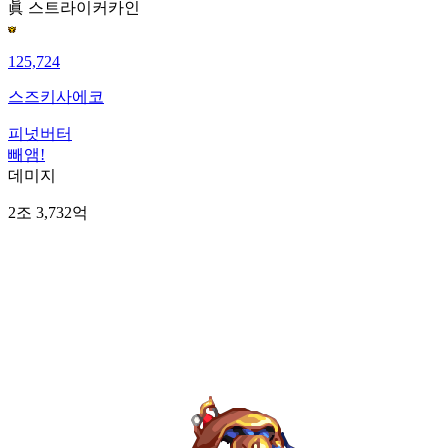
眞 스트라이커
카인
125,724
스즈키사에코
피넛버터
빼앰!
데미지
2조 3,732억