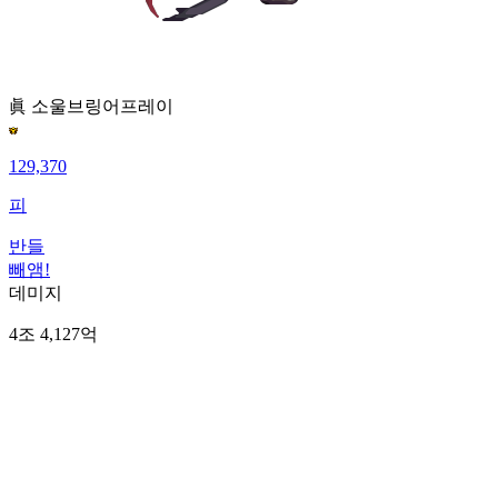
眞 소울브링어
프레이
129,370
피
반들
빼앰!
데미지
4조 4,127억