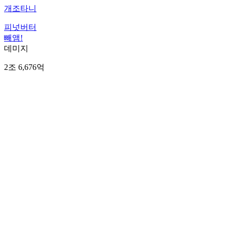
개조타니
피넛버터
빼앰!
데미지
2조 6,676억