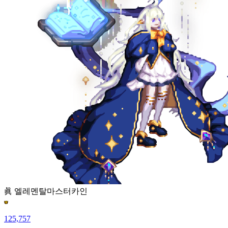
眞 엘레멘탈마스터
카인
125,757