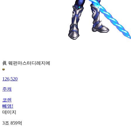
眞 웨펀마스터
디레지에
126,520
주캐
코렌
빼앰!
데미지
3조 859억