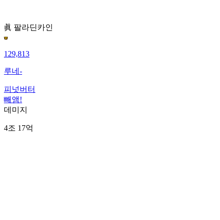
眞 팔라딘
카인
129,813
루네-
피넛버터
빼앰!
데미지
4조 17억