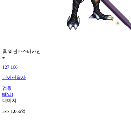
眞 웨펀마스터
카인
127,166
더어린왕자
검황
빼앰!
데미지
3조 1,066억