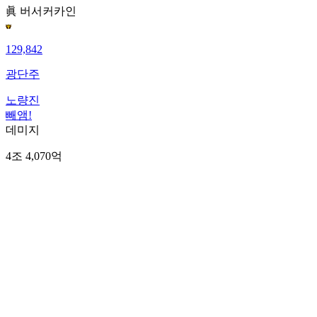
眞 버서커
카인
129,842
광단주
노량진
빼앰!
데미지
4조 4,070억