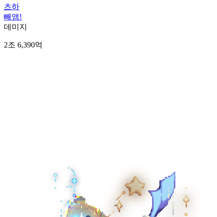
츠하
빼앰!
데미지
2조 6,390억