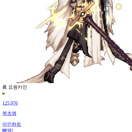
眞 요원
카인
125,976
렛츠엠
아인하트
빼앰!