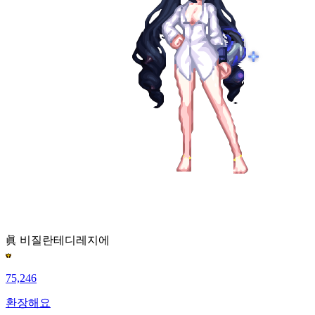
眞 비질란테
디레지에
75,246
환장해요