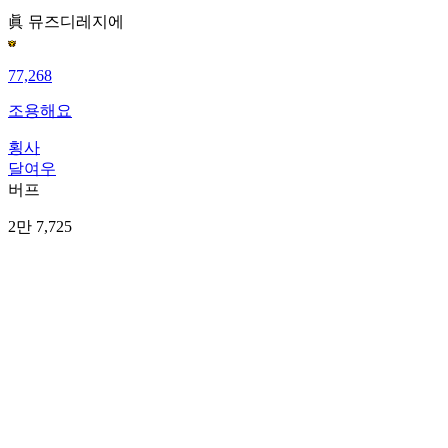
眞 뮤즈
디레지에
77,268
조용해요
횡사
달여우
버프
2만 7,725