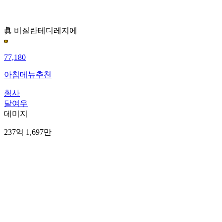
眞 비질란테
디레지에
77,180
아침메뉴추천
횡사
달여우
데미지
237억 1,697만