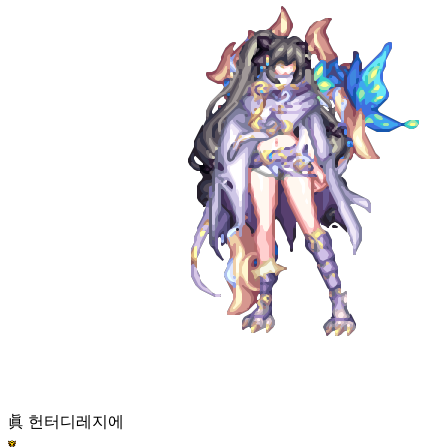
眞 헌터
디레지에