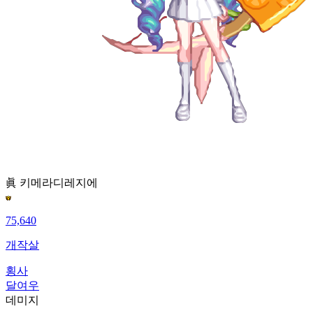
眞 키메라
디레지에
75,640
개작살
횡사
달여우
데미지