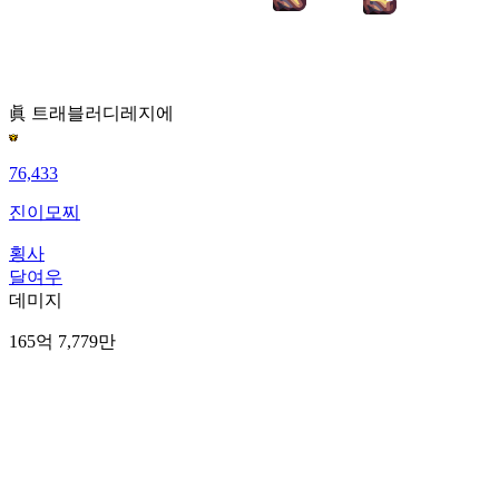
眞 트래블러
디레지에
76,433
진이모찌
횡사
달여우
데미지
165억 7,779만