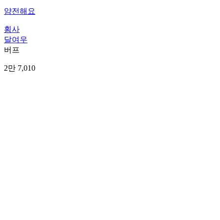
얌전해요
횡사
달여우
버프
2만 7,010