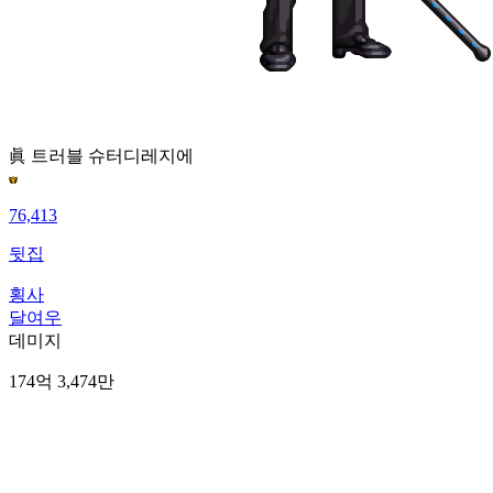
眞 트러블 슈터
디레지에
76,413
뒷집
횡사
달여우
데미지
174억 3,474만