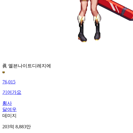
眞 엘븐나이트
디레지에
76,015
기어가요
횡사
달여우
데미지
203억 8,883만