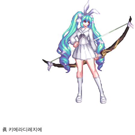
眞 키메라
디레지에