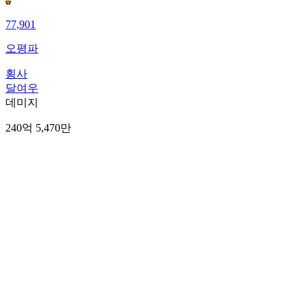
77,901
오평파
횡사
달여우
데미지
240억 5,470만