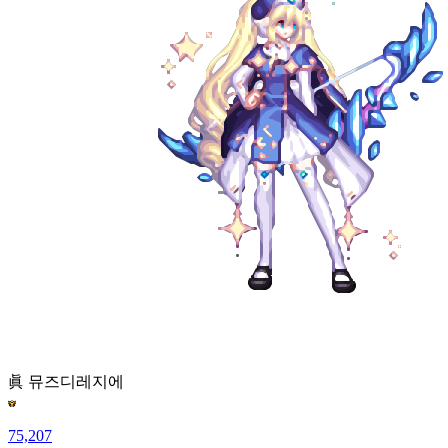
眞 뮤즈
디레지에
75,207