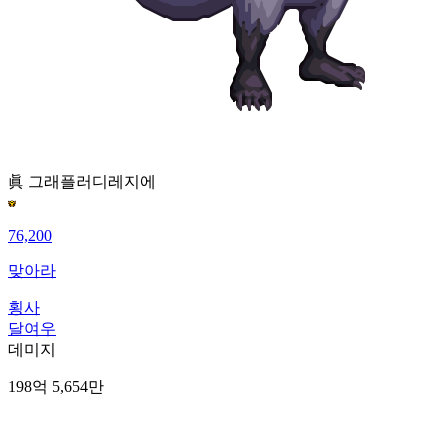
眞 그래플러
디레지에
76,200
맞아라
횡사
달여우
데미지
198억 5,654만