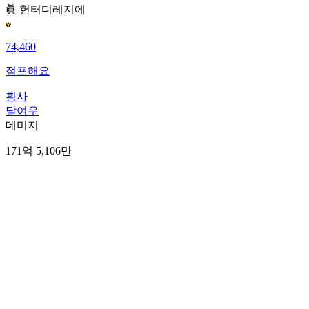
眞 헌터
디레지에
74,460
점프해요
횡사
달여우
데미지
171억 5,106만