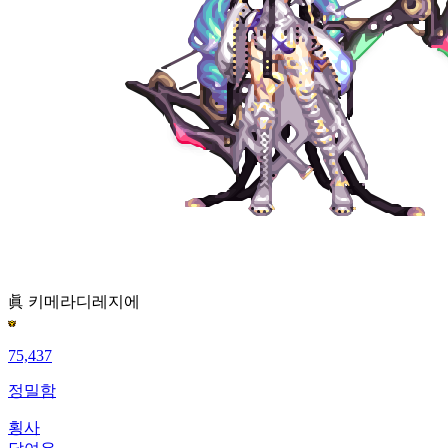
眞 키메라
디레지에
75,437
정밀함
횡사