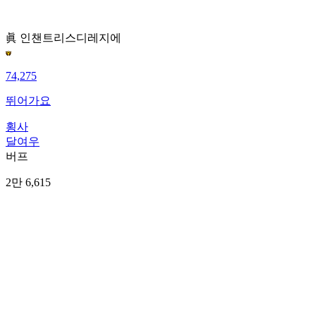
眞 인챈트리스
디레지에
74,275
뛰어가요
횡사
달여우
버프
2만 6,615