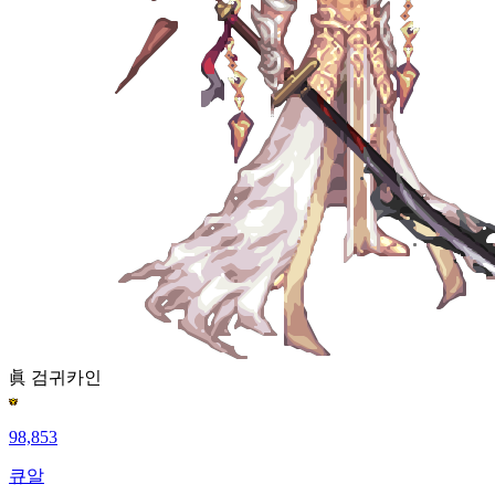
眞 검귀
카인
98,853
큐알