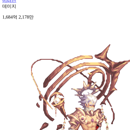
미러전
데미지
1,684억 2,178만