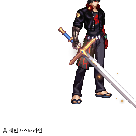
眞 웨펀마스터
카인