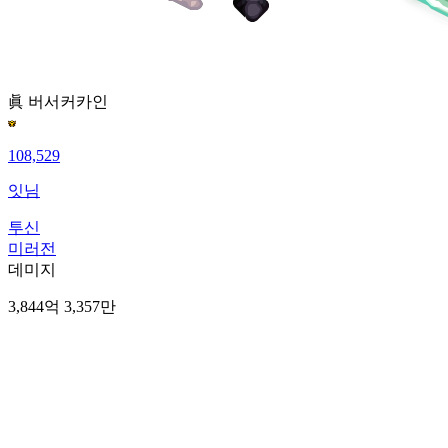
眞 버서커
카인
108,529
잇님
투신
미러전
데미지
3,844억 3,357만