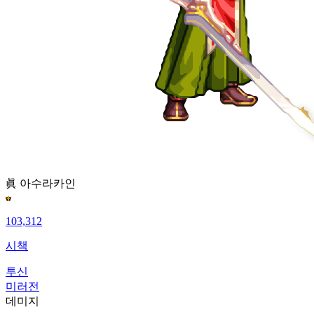
眞 아수라
카인
103,312
시책
투신
미러전
데미지