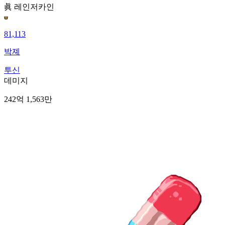
眞 레인저
카인
81,113
박졔
투신
데미지
242억 1,563만