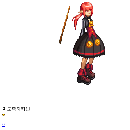
마도학자
카인
0