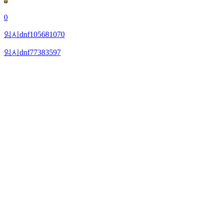
0
임시dnf105681070
임시dnf77383597