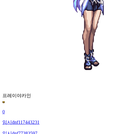
프레이야
카인
0
임시dnf117443231
임시dnf77383597