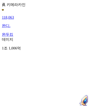
眞 키메라
카인
118,063
완디.
완두킹
데미지
1조 1,006억