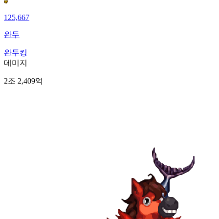
125,667
완두
완두킹
데미지
2조 2,409억