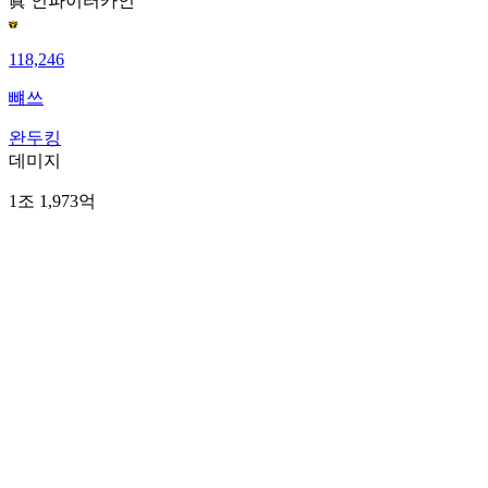
眞 인파이터
카인
118,246
뺴쓰
완두킹
데미지
1조 1,973억