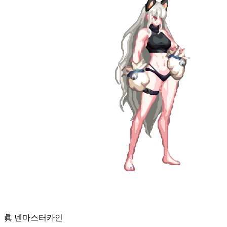
眞 넨마스터
카인