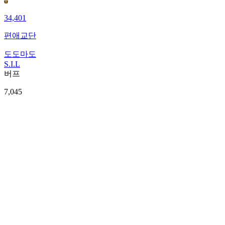
34,401
편애교단
도도마도
S.I.L
버프
7,045