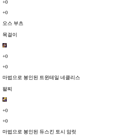
+0
+0
오스 부츠
목걸이
+0
+0
마법으로 봉인된 트윈테일 네클리스
팔찌
+0
+0
마법으로 봉인된 듀스킨 토시 암릿