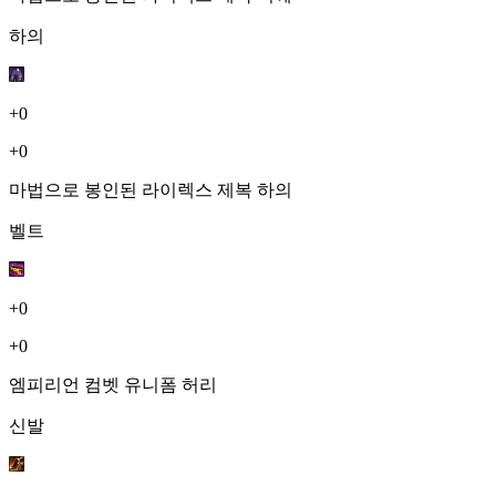
하의
+0
+0
마법으로 봉인된 라이렉스 제복 하의
벨트
+0
+0
엠피리언 컴벳 유니폼 허리
신발