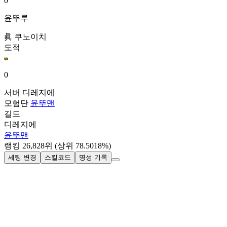
0
윤뚜루
眞 쿠노이치
도적
0
서버
디레지에
모험단
윤뚜맨
길드
디레지에
윤뚜맨
랭킹
26,828
위
(상위 78.5018%)
세팅 변경
스킬코드
명성 기록