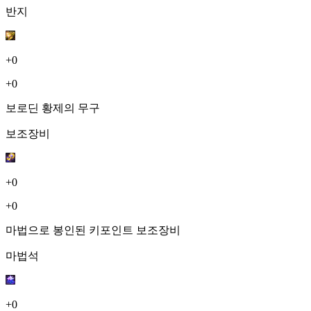
반지
+0
+0
보로딘 황제의 무구
보조장비
+0
+0
마법으로 봉인된 키포인트 보조장비
마법석
+0