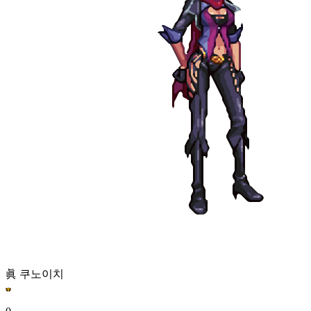
眞 쿠노이치