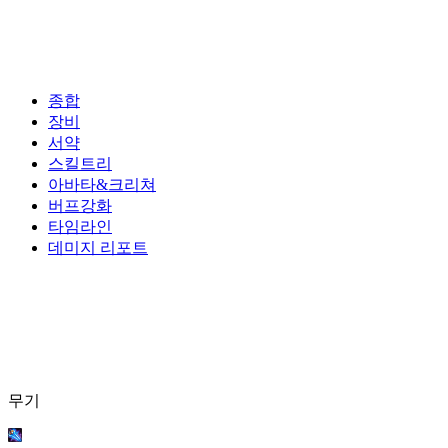
종합
장비
서약
스킬트리
아바타&크리쳐
버프강화
타임라인
데미지 리포트
무기