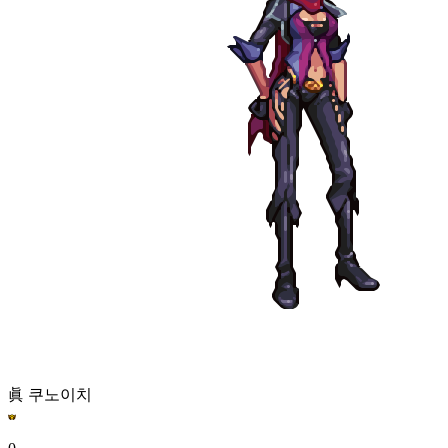
眞 쿠노이치