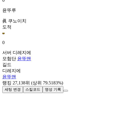
0
윤뚜루
眞 쿠노이치
도적
0
서버
디레지에
모험단
윤뚜맨
길드
디레지에
윤뚜맨
랭킹
27,138
위
(상위 79.5183%)
세팅 변경
스킬코드
명성 기록